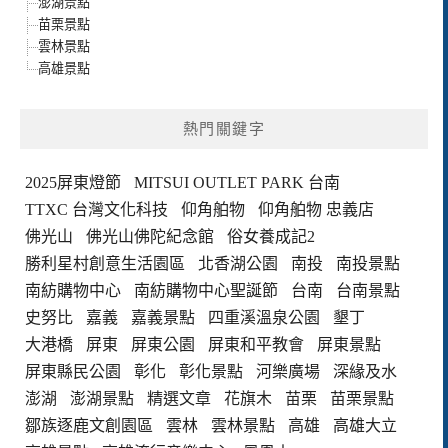
澎湖景點
苗栗景點
雲林景點
高雄景點
熱門關鍵字
2025屏東燈節
MITSUI OUTLET PARK 台南
TTXC 台灣文化科技
仰角舶物
仰角舶物 忠義店
佛光山
佛光山佛陀紀念館
俗女養成記2
勝利星村創意生活園區
北香湖公園
南投
南投景點
南紡購物中心
南紡購物中心聖誕節
台南
台南景點
史努比
嘉義
嘉義景點
四重溪溫泉公園
墾丁
大港橋
屏東
屏東公園
屏東和平教會
屏東景點
屏東縣民公園
彰化
彰化景點
河樂廣場
深緣及水
澎湖
澎湖景點
精選文章
花旗木
苗栗
苗栗景點
鄒族逐鹿文創園區
雲林
雲林景點
高雄
高雄大立