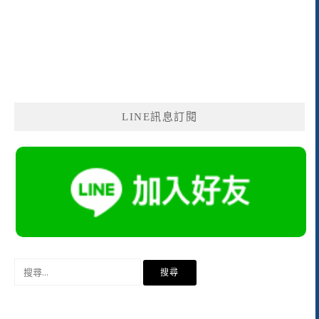
LINE訊息訂閱
搜
尋
關
鍵