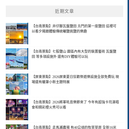
近期文章
【台南景點】井仔腳瓦盤鹽田 北門的第一座鹽田 這裡可
以看夕陽跟體驗傳統曬鹽挑鹽的樂趣
【台南景點】七股鹽山 園區內有大型的裝置藝術 瓦盤鹽
田 等多項設施外 還有DIY體驗可以玩
【屏東景點】2026屏東夏日狂歡祭遊樂設施全部免費玩 現
場還有蠟筆小新主題特展
【台南景點】2026將軍吼音樂節來了 今年有超強卡司演唱
會和精彩煙火秀可以看
【台南景點】走馬瀨農場 有40公頃的牧草草原 全新16米