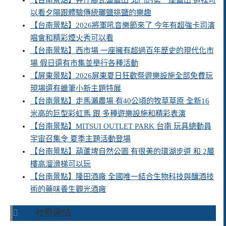
【台南景點】井仔腳瓦盤鹽田 北門的第一座鹽田 這裡可
以看夕陽跟體驗傳統曬鹽挑鹽的樂趣
【台南景點】2026將軍吼音樂節來了 今年有超強卡司演
唱會和精彩煙火秀可以看
【台南景點】西市場 一座擁有超過百年歷史的現代化市
場 假日還有市集並舉行各種活動
【屏東景點】2026屏東夏日狂歡祭遊樂設施全部免費玩
現場還有蠟筆小新主題特展
【台南景點】走馬瀨農場 有40公頃的牧草草原 全新16
米高的巨型彩虹馬 跟 多種遊樂設施和精彩表演
【台南景點】MITSUI OUTLET PARK 台南 玩具總動員
宇宙召集令 夏季主題活動登場
【台南景點】葫蘆埤自然公園 有很美的環湖步道 和 2層
樓高溜滑梯可以玩
【台南景點】隆田酒廠 全國唯一結合生物科技與釀酒技
術的藥味養生觀光酒廠
社群連結