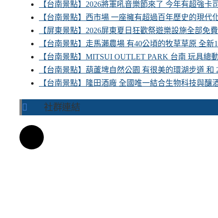
【台南景點】2026將軍吼音樂節來了 今年有超強
【台南景點】西市場 一座擁有超過百年歷史的現代
【屏東景點】2026屏東夏日狂歡祭遊樂設施全部免
【台南景點】走馬瀨農場 有40公頃的牧草草原 全新
【台南景點】MITSUI OUTLET PARK 台南 玩
【台南景點】葫蘆埤自然公園 有很美的環湖步道 和
【台南景點】隆田酒廠 全國唯一結合生物科技與釀
社群連結