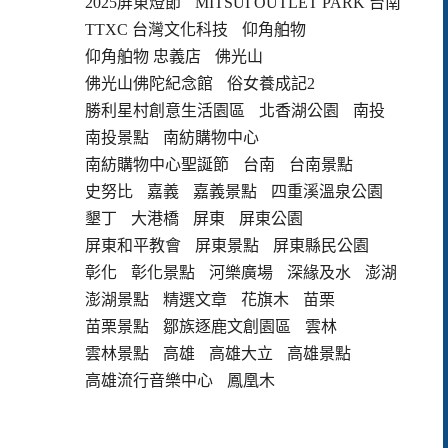
2025屏東燈節
MITSUI OUTLET PARK 台南
TTXC 台灣文化科技
仰角舶物
仰角舶物 忠義店
佛光山
佛光山佛陀紀念館
俗女養成記2
勝利星村創意生活園區
北香湖公園
南投
南投景點
南紡購物中心
南紡購物中心聖誕節
台南
台南景點
史努比
嘉義
嘉義景點
四重溪溫泉公園
墾丁
大港橋
屏東
屏東公園
屏東和平教會
屏東景點
屏東縣民公園
彰化
彰化景點
河樂廣場
深緣及水
澎湖
澎湖景點
精選文章
花旗木
苗栗
苗栗景點
鄒族逐鹿文創園區
雲林
雲林景點
高雄
高雄大立
高雄景點
高雄流行音樂中心
鳳凰木