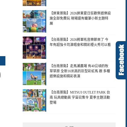
【屏東景點】2026屏東夏日狂歡祭遊樂設
施全部免費玩 現場還有蠟筆小新主題特
展
【台南景點】2026將軍吼音樂節來了 今
年有超強卡司演唱會和精彩煙火秀可以看
【台南景點】走馬瀨農場 有40公頃的牧
草草原 全新16米高的巨型彩虹馬 跟 多種
顆
遊樂設施和精彩表演
【台南景點】MITSUI OUTLET PARK 台
南 玩具總動員 宇宙召集令 夏季主題活動
登場