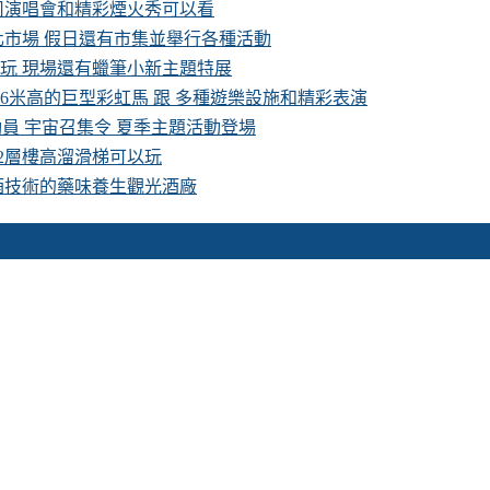
卡司演唱會和精彩煙火秀可以看
化市場 假日還有市集並舉行各種活動
費玩 現場還有蠟筆小新主題特展
16米高的巨型彩虹馬 跟 多種遊樂設施和精彩表演
具總動員 宇宙召集令 夏季主題活動登場
 2層樓高溜滑梯可以玩
酒技術的藥味養生觀光酒廠