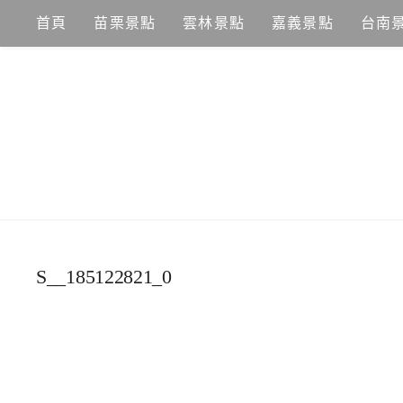
Skip
首頁
苗栗景點
雲林景點
嘉義景點
台南
to
content
S__185122821_0