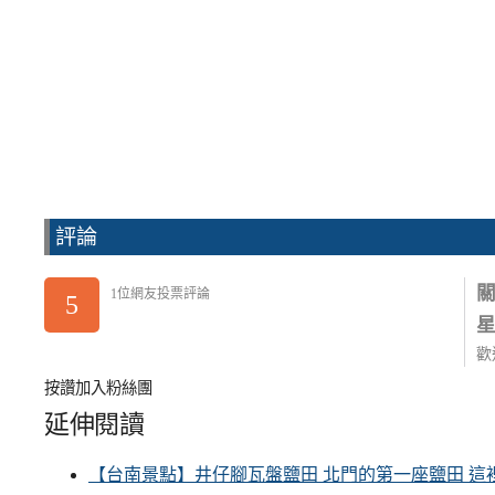
評論
1位網友投票評論
5
歡
按讚加入粉絲團
延伸閱讀
【台南景點】井仔腳瓦盤鹽田 北門的第一座鹽田 