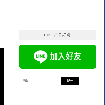
LINE訊息訂閱
搜
尋
關
鍵
字: