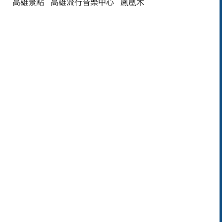
高雄景點
高雄流行音樂中心
鳳凰木