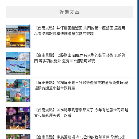
近期文章
【台南景點】井仔腳瓦盤鹽田 北門的第一座鹽田 這裡可
以看夕陽跟體驗傳統曬鹽挑鹽的樂趣
【台南景點】七股鹽山 園區內有大型的裝置藝術 瓦盤鹽
田 等多項設施外 還有DIY體驗可以玩
【屏東景點】2026屏東夏日狂歡祭遊樂設施全部免費玩 現
場還有蠟筆小新主題特展
【台南景點】2026將軍吼音樂節來了 今年有超強卡司演唱
會和精彩煙火秀可以看
【台南景點】走馬瀨農場 有40公頃的牧草草原 全新16米