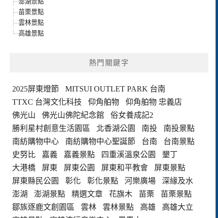
澎湖景點
苗栗景點
雲林景點
高雄景點
熱門關鍵字
2025屏東燈節
MITSUI OUTLET PARK 台南
TTXC 台灣文化科技
仰角舶物
仰角舶物 忠義店
佛光山
佛光山佛陀紀念館
俗女養成記2
勝利星村創意生活園區
北香湖公園
南投
南投景點
南紡購物中心
南紡購物中心聖誕節
台南
台南景點
史努比
嘉義
嘉義景點
四重溪溫泉公園
墾丁
大港橋
屏東
屏東公園
屏東和平教會
屏東景點
屏東縣民公園
彰化
彰化景點
河樂廣場
深緣及水
澎湖
澎湖景點
精選文章
花旗木
苗栗
苗栗景點
鄒族逐鹿文創園區
雲林
雲林景點
高雄
高雄大立