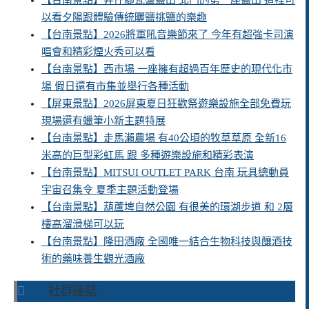
【台南景點】井仔腳瓦盤鹽田 北門的第一座鹽田 這裡可
以看夕陽跟體驗傳統曬鹽挑鹽的樂趣
【台南景點】2026將軍吼音樂節來了 今年有超強卡司演
唱會和精彩煙火秀可以看
【台南景點】西市場 一座擁有超過百年歷史的現代化市
場 假日還有市集並舉行各種活動
【屏東景點】2026屏東夏日狂歡祭遊樂設施全部免費玩
現場還有蠟筆小新主題特展
【台南景點】走馬瀨農場 有40公頃的牧草草原 全新16
米高的巨型彩虹馬 跟 多種遊樂設施和精彩表演
【台南景點】MITSUI OUTLET PARK 台南 玩具總動員
宇宙召集令 夏季主題活動登場
【台南景點】葫蘆埤自然公園 有很美的環湖步道 和 2層
樓高溜滑梯可以玩
【台南景點】隆田酒廠 全國唯一結合生物科技與釀酒技
術的藥味養生觀光酒廠
社群連結