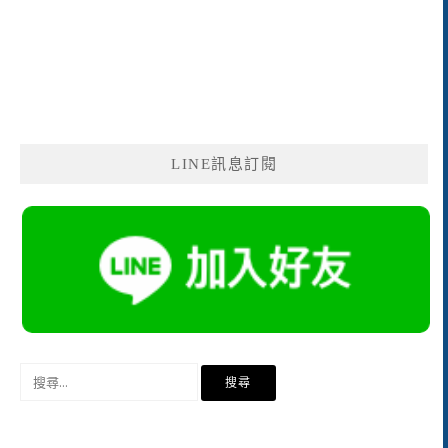
LINE訊息訂閱
搜
尋
關
鍵