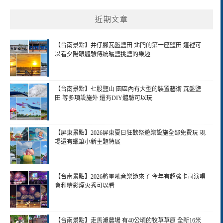
近期文章
【台南景點】井仔腳瓦盤鹽田 北門的第一座鹽田 這裡可
以看夕陽跟體驗傳統曬鹽挑鹽的樂趣
【台南景點】七股鹽山 園區內有大型的裝置藝術 瓦盤鹽
田 等多項設施外 還有DIY體驗可以玩
【屏東景點】2026屏東夏日狂歡祭遊樂設施全部免費玩 現
場還有蠟筆小新主題特展
【台南景點】2026將軍吼音樂節來了 今年有超強卡司演唱
會和精彩煙火秀可以看
【台南景點】走馬瀨農場 有40公頃的牧草草原 全新16米