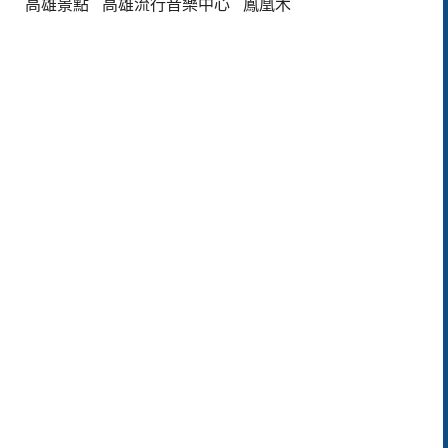
高雄景點
高雄流行音樂中心
鳳凰木