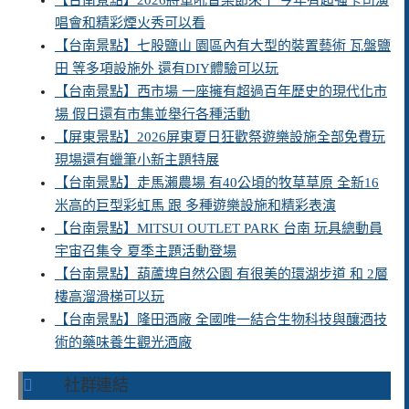
【台南景點】2026將軍吼音樂節來了 今年有超強卡司演
唱會和精彩煙火秀可以看
【台南景點】七股鹽山 園區內有大型的裝置藝術 瓦盤鹽
田 等多項設施外 還有DIY體驗可以玩
【台南景點】西市場 一座擁有超過百年歷史的現代化市
場 假日還有市集並舉行各種活動
【屏東景點】2026屏東夏日狂歡祭遊樂設施全部免費玩
現場還有蠟筆小新主題特展
【台南景點】走馬瀨農場 有40公頃的牧草草原 全新16
米高的巨型彩虹馬 跟 多種遊樂設施和精彩表演
【台南景點】MITSUI OUTLET PARK 台南 玩具總動員
宇宙召集令 夏季主題活動登場
【台南景點】葫蘆埤自然公園 有很美的環湖步道 和 2層
樓高溜滑梯可以玩
【台南景點】隆田酒廠 全國唯一結合生物科技與釀酒技
術的藥味養生觀光酒廠
社群連結