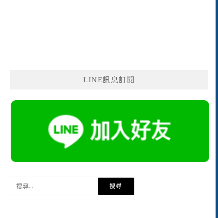
LINE訊息訂閱
搜
尋
關
鍵