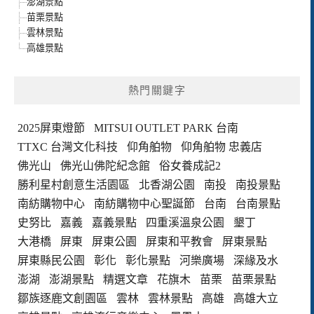
澎湖景點
苗栗景點
雲林景點
高雄景點
熱門關鍵字
2025屏東燈節
MITSUI OUTLET PARK 台南
TTXC 台灣文化科技
仰角舶物
仰角舶物 忠義店
佛光山
佛光山佛陀紀念館
俗女養成記2
勝利星村創意生活園區
北香湖公園
南投
南投景點
南紡購物中心
南紡購物中心聖誕節
台南
台南景點
史努比
嘉義
嘉義景點
四重溪溫泉公園
墾丁
大港橋
屏東
屏東公園
屏東和平教會
屏東景點
屏東縣民公園
彰化
彰化景點
河樂廣場
深緣及水
澎湖
澎湖景點
精選文章
花旗木
苗栗
苗栗景點
鄒族逐鹿文創園區
雲林
雲林景點
高雄
高雄大立