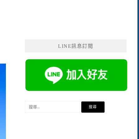
LINE訊息訂閱
搜
尋
關
鍵
字: