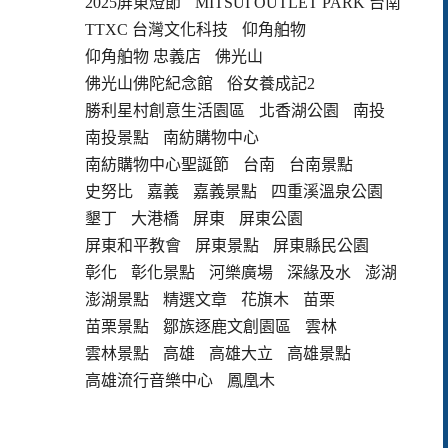
2025屏東燈節
MITSUI OUTLET PARK 台南
TTXC 台灣文化科技
仰角舶物
仰角舶物 忠義店
佛光山
佛光山佛陀紀念館
俗女養成記2
勝利星村創意生活園區
北香湖公園
南投
南投景點
南紡購物中心
南紡購物中心聖誕節
台南
台南景點
史努比
嘉義
嘉義景點
四重溪溫泉公園
墾丁
大港橋
屏東
屏東公園
屏東和平教會
屏東景點
屏東縣民公園
彰化
彰化景點
河樂廣場
深緣及水
澎湖
澎湖景點
精選文章
花旗木
苗栗
苗栗景點
鄒族逐鹿文創園區
雲林
雲林景點
高雄
高雄大立
高雄景點
高雄流行音樂中心
鳳凰木