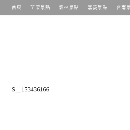
Skip
首頁
苗栗景點
雲林景點
嘉義景點
台南
to
content
S__153436166