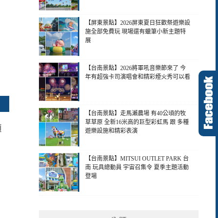
【屏東景點】2026屏東夏日狂歡祭遊樂設
施全部免費玩 現場還有蠟筆小新主題特
展
【台南景點】2026將軍吼音樂節來了 今
年有超強卡司演唱會和精彩煙火秀可以看
【台南景點】走馬瀨農場 有40公頃的牧
草草原 全新16米高的巨型彩虹馬 跟 多種
顆
遊樂設施和精彩表演
【台南景點】MITSUI OUTLET PARK 台
南 玩具總動員 宇宙召集令 夏季主題活動
登場