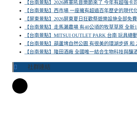
【台南景點】2026將軍吼音樂節來了 今年有超強
【台南景點】西市場 一座擁有超過百年歷史的現代
【屏東景點】2026屏東夏日狂歡祭遊樂設施全部免
【台南景點】走馬瀨農場 有40公頃的牧草草原 全新
【台南景點】MITSUI OUTLET PARK 台南 玩
【台南景點】葫蘆埤自然公園 有很美的環湖步道 和
【台南景點】隆田酒廠 全國唯一結合生物科技與釀
社群連結