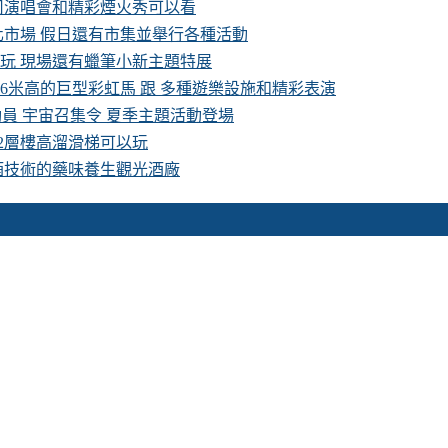
卡司演唱會和精彩煙火秀可以看
化市場 假日還有市集並舉行各種活動
費玩 現場還有蠟筆小新主題特展
16米高的巨型彩虹馬 跟 多種遊樂設施和精彩表演
具總動員 宇宙召集令 夏季主題活動登場
 2層樓高溜滑梯可以玩
酒技術的藥味養生觀光酒廠