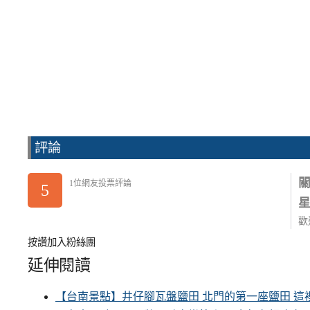
評論
1位網友投票評論
5
歡
按讚加入粉絲團
延伸閱讀
【台南景點】井仔腳瓦盤鹽田 北門的第一座鹽田 