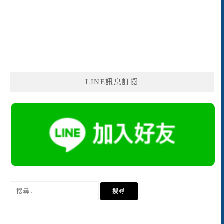
LINE訊息訂閱
搜
尋
關
鍵