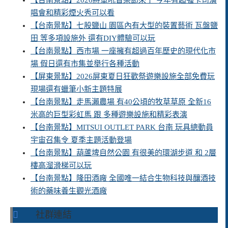
【台南景點】2026將軍吼音樂節來了 今年有超強卡司演
唱會和精彩煙火秀可以看
【台南景點】七股鹽山 園區內有大型的裝置藝術 瓦盤鹽
田 等多項設施外 還有DIY體驗可以玩
【台南景點】西市場 一座擁有超過百年歷史的現代化市
場 假日還有市集並舉行各種活動
【屏東景點】2026屏東夏日狂歡祭遊樂設施全部免費玩
現場還有蠟筆小新主題特展
【台南景點】走馬瀨農場 有40公頃的牧草草原 全新16
米高的巨型彩虹馬 跟 多種遊樂設施和精彩表演
【台南景點】MITSUI OUTLET PARK 台南 玩具總動員
宇宙召集令 夏季主題活動登場
【台南景點】葫蘆埤自然公園 有很美的環湖步道 和 2層
樓高溜滑梯可以玩
【台南景點】隆田酒廠 全國唯一結合生物科技與釀酒技
術的藥味養生觀光酒廠
社群連結