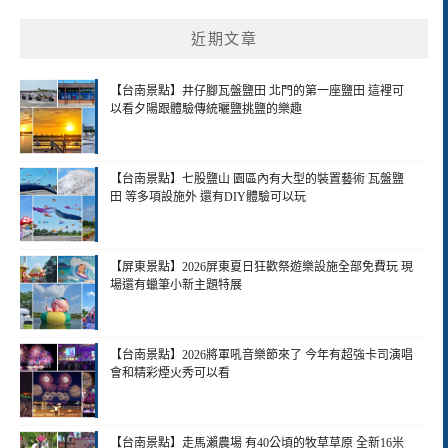
近期文章
【台南景點】井仔腳瓦盤鹽田 北門的第一座鹽田 這裡可
以看夕陽跟體驗傳統曬鹽挑鹽的樂趣
【台南景點】七股鹽山 園區內有大型的裝置藝術 瓦盤鹽
田 等多項設施外 還有DIY體驗可以玩
【屏東景點】2026屏東夏日狂歡祭遊樂設施全部免費玩 現
場還有蠟筆小新主題特展
【台南景點】2026將軍吼音樂節來了 今年有超強卡司演唱
會和精彩煙火秀可以看
【台南景點】走馬瀨農場 有40公頃的牧草草原 全新16米