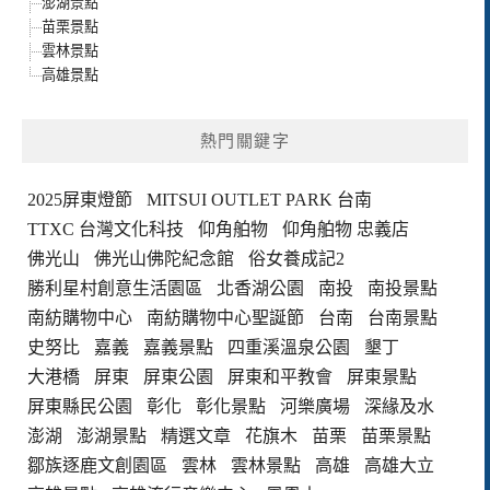
澎湖景點
苗栗景點
雲林景點
高雄景點
熱門關鍵字
2025屏東燈節
MITSUI OUTLET PARK 台南
TTXC 台灣文化科技
仰角舶物
仰角舶物 忠義店
佛光山
佛光山佛陀紀念館
俗女養成記2
勝利星村創意生活園區
北香湖公園
南投
南投景點
南紡購物中心
南紡購物中心聖誕節
台南
台南景點
史努比
嘉義
嘉義景點
四重溪溫泉公園
墾丁
大港橋
屏東
屏東公園
屏東和平教會
屏東景點
屏東縣民公園
彰化
彰化景點
河樂廣場
深緣及水
澎湖
澎湖景點
精選文章
花旗木
苗栗
苗栗景點
鄒族逐鹿文創園區
雲林
雲林景點
高雄
高雄大立