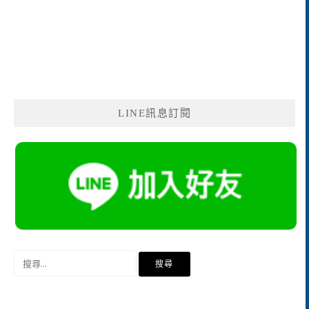
LINE訊息訂閱
搜
尋
關
鍵