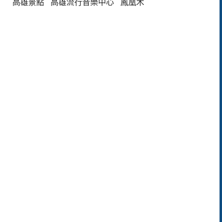
高雄景點
高雄流行音樂中心
鳳凰木