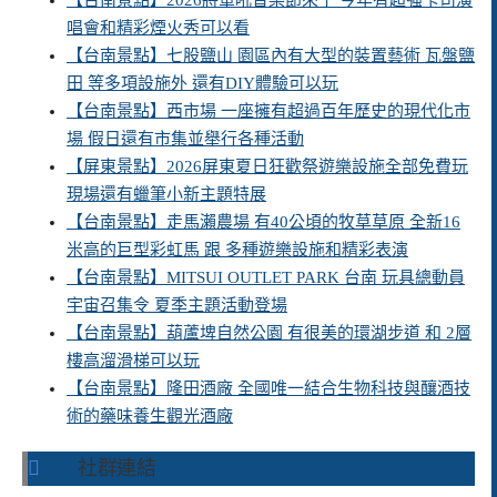
【台南景點】2026將軍吼音樂節來了 今年有超強卡司演
唱會和精彩煙火秀可以看
【台南景點】七股鹽山 園區內有大型的裝置藝術 瓦盤鹽
田 等多項設施外 還有DIY體驗可以玩
【台南景點】西市場 一座擁有超過百年歷史的現代化市
場 假日還有市集並舉行各種活動
【屏東景點】2026屏東夏日狂歡祭遊樂設施全部免費玩
現場還有蠟筆小新主題特展
【台南景點】走馬瀨農場 有40公頃的牧草草原 全新16
米高的巨型彩虹馬 跟 多種遊樂設施和精彩表演
【台南景點】MITSUI OUTLET PARK 台南 玩具總動員
宇宙召集令 夏季主題活動登場
【台南景點】葫蘆埤自然公園 有很美的環湖步道 和 2層
樓高溜滑梯可以玩
【台南景點】隆田酒廠 全國唯一結合生物科技與釀酒技
術的藥味養生觀光酒廠
社群連結