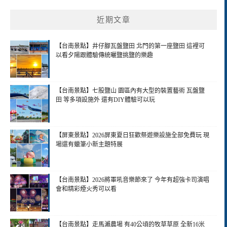
近期文章
【台南景點】井仔腳瓦盤鹽田 北門的第一座鹽田 這裡可
以看夕陽跟體驗傳統曬鹽挑鹽的樂趣
【台南景點】七股鹽山 園區內有大型的裝置藝術 瓦盤鹽
田 等多項設施外 還有DIY體驗可以玩
【屏東景點】2026屏東夏日狂歡祭遊樂設施全部免費玩 現
場還有蠟筆小新主題特展
【台南景點】2026將軍吼音樂節來了 今年有超強卡司演唱
會和精彩煙火秀可以看
【台南景點】走馬瀨農場 有40公頃的牧草草原 全新16米