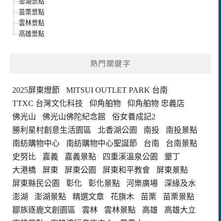
澎湖景點
苗栗景點
雲林景點
高雄景點
熱門關鍵字
2025屏東燈節
MITSUI OUTLET PARK 台南
TTXC 台灣文化科技
仰角舶物
仰角舶物 忠義店
佛光山
佛光山佛陀紀念館
俗女養成記2
勝利星村創意生活園區
北香湖公園
南投
南投景點
南紡購物中心
南紡購物中心聖誕節
台南
台南景點
史努比
嘉義
嘉義景點
四重溪溫泉公園
墾丁
大港橋
屏東
屏東公園
屏東和平教會
屏東景點
屏東縣民公園
彰化
彰化景點
河樂廣場
深緣及水
澎湖
澎湖景點
精選文章
花旗木
苗栗
苗栗景點
鄒族逐鹿文創園區
雲林
雲林景點
高雄
高雄大立