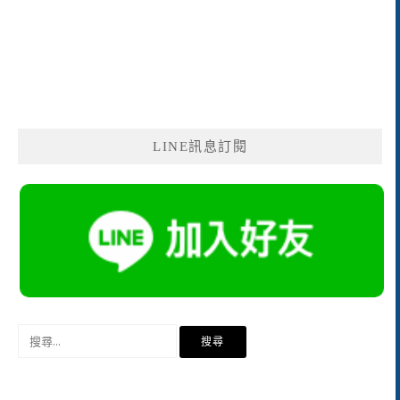
LINE訊息訂閱
搜
尋
關
鍵