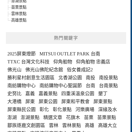
澎湖景點
苗栗景點
雲林景點
高雄景點
熱門關鍵字
2025屏東燈節
MITSUI OUTLET PARK 台南
TTXC 台灣文化科技
仰角舶物
仰角舶物 忠義店
佛光山
佛光山佛陀紀念館
俗女養成記2
勝利星村創意生活園區
北香湖公園
南投
南投景點
南紡購物中心
南紡購物中心聖誕節
台南
台南景點
史努比
嘉義
嘉義景點
四重溪溫泉公園
墾丁
大港橋
屏東
屏東公園
屏東和平教會
屏東景點
屏東縣民公園
彰化
彰化景點
河樂廣場
深緣及水
澎湖
澎湖景點
精選文章
花旗木
苗栗
苗栗景點
鄒族逐鹿文創園區
雲林
雲林景點
高雄
高雄大立