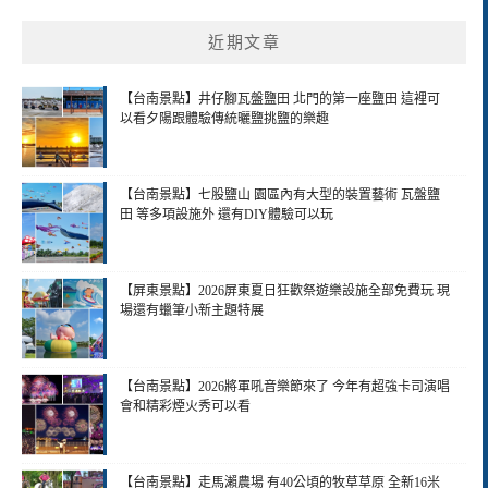
近期文章
【台南景點】井仔腳瓦盤鹽田 北門的第一座鹽田 這裡可
以看夕陽跟體驗傳統曬鹽挑鹽的樂趣
【台南景點】七股鹽山 園區內有大型的裝置藝術 瓦盤鹽
田 等多項設施外 還有DIY體驗可以玩
【屏東景點】2026屏東夏日狂歡祭遊樂設施全部免費玩 現
場還有蠟筆小新主題特展
【台南景點】2026將軍吼音樂節來了 今年有超強卡司演唱
會和精彩煙火秀可以看
【台南景點】走馬瀨農場 有40公頃的牧草草原 全新16米