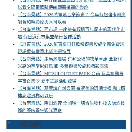
【台南景點】井仔腳瓦盤鹽田 北門的第一座鹽田 這裡可
以看夕陽跟體驗傳統曬鹽挑鹽的樂趣
【台南景點】2026將軍吼音樂節來了 今年有超強卡司演
唱會和精彩煙火秀可以看
【台南景點】西市場 一座擁有超過百年歷史的現代化市
場 假日還有市集並舉行各種活動
【屏東景點】2026屏東夏日狂歡祭遊樂設施全部免費玩
現場還有蠟筆小新主題特展
【台南景點】走馬瀨農場 有40公頃的牧草草原 全新16
米高的巨型彩虹馬 跟 多種遊樂設施和精彩表演
【台南景點】MITSUI OUTLET PARK 台南 玩具總動員
宇宙召集令 夏季主題活動登場
【台南景點】葫蘆埤自然公園 有很美的環湖步道 和 2層
樓高溜滑梯可以玩
【台南景點】隆田酒廠 全國唯一結合生物科技與釀酒技
術的藥味養生觀光酒廠
社群連結