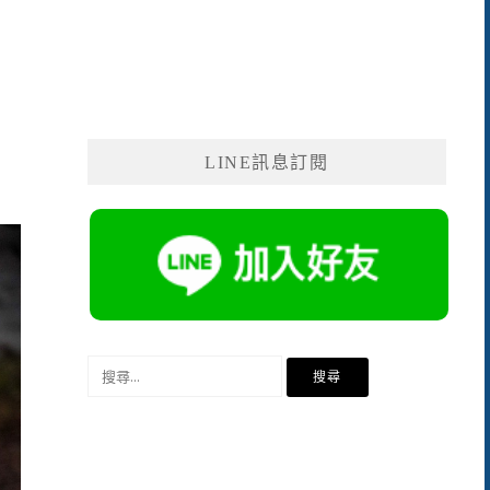
LINE訊息訂閱
搜
尋
關
鍵
字: