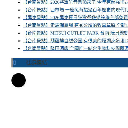
【台南景點】2026將軍吼音樂節來了 今年有超強
【台南景點】西市場 一座擁有超過百年歷史的現代
【屏東景點】2026屏東夏日狂歡祭遊樂設施全部免
【台南景點】走馬瀨農場 有40公頃的牧草草原 全新
【台南景點】MITSUI OUTLET PARK 台南 玩
【台南景點】葫蘆埤自然公園 有很美的環湖步道 和
【台南景點】隆田酒廠 全國唯一結合生物科技與釀
社群連結