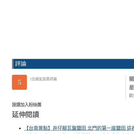
評論
1位網友投票評論
5
歡
按讚加入粉絲團
延伸閱讀
【台南景點】井仔腳瓦盤鹽田 北門的第一座鹽田 