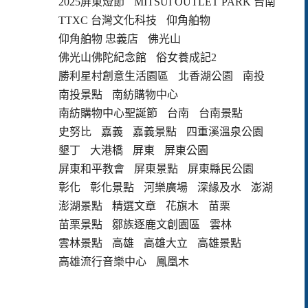
2025屏東燈節
MITSUI OUTLET PARK 台南
TTXC 台灣文化科技
仰角舶物
仰角舶物 忠義店
佛光山
佛光山佛陀紀念館
俗女養成記2
勝利星村創意生活園區
北香湖公園
南投
南投景點
南紡購物中心
南紡購物中心聖誕節
台南
台南景點
史努比
嘉義
嘉義景點
四重溪溫泉公園
墾丁
大港橋
屏東
屏東公園
屏東和平教會
屏東景點
屏東縣民公園
彰化
彰化景點
河樂廣場
深緣及水
澎湖
澎湖景點
精選文章
花旗木
苗栗
苗栗景點
鄒族逐鹿文創園區
雲林
雲林景點
高雄
高雄大立
高雄景點
高雄流行音樂中心
鳳凰木