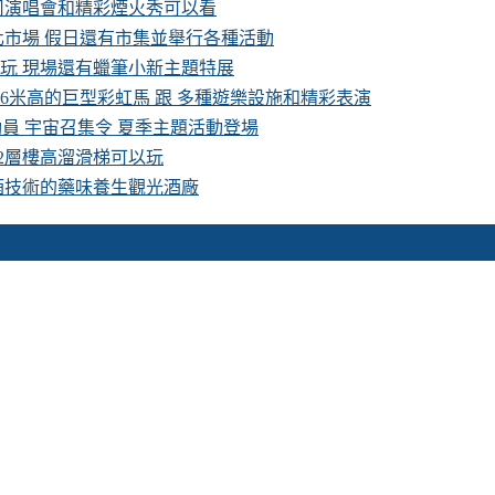
卡司演唱會和精彩煙火秀可以看
化市場 假日還有市集並舉行各種活動
費玩 現場還有蠟筆小新主題特展
16米高的巨型彩虹馬 跟 多種遊樂設施和精彩表演
具總動員 宇宙召集令 夏季主題活動登場
 2層樓高溜滑梯可以玩
酒技術的藥味養生觀光酒廠