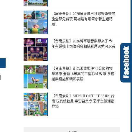
【屏東景點】2026屏東夏日狂歡祭遊樂設
施全部免費玩 現場還有蠟筆小新主題特
展
【台南景點】2026將軍吼音樂節來了 今
年有超強卡司演唱會和精彩煙火秀可以看
【台南景點】走馬瀨農場 有40公頃的牧
草草原 全新16米高的巨型彩虹馬 跟 多種
顆
遊樂設施和精彩表演
【台南景點】MITSUI OUTLET PARK 台
南 玩具總動員 宇宙召集令 夏季主題活動
登場