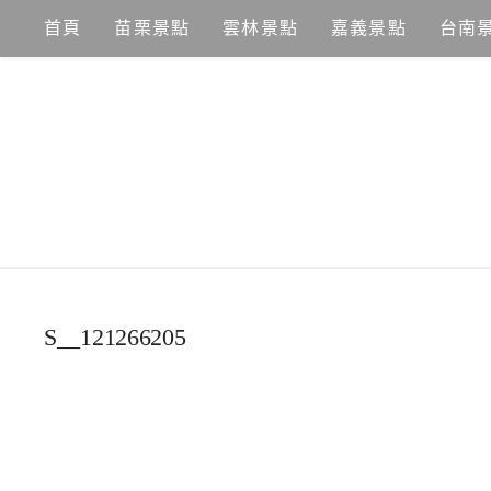
Skip
首頁
苗栗景點
雲林景點
嘉義景點
台南
to
content
S__121266205