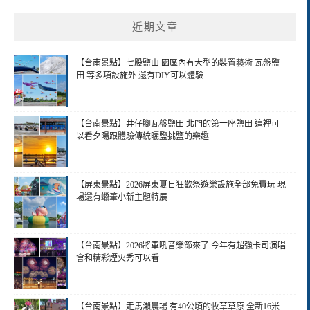
近期文章
【台南景點】七股鹽山 園區內有大型的裝置藝術 瓦盤鹽
田 等多項設施外 還有DIY可以體驗
【台南景點】井仔腳瓦盤鹽田 北門的第一座鹽田 這裡可
以看夕陽跟體驗傳統曬鹽挑鹽的樂趣
【屏東景點】2026屏東夏日狂歡祭遊樂設施全部免費玩 現
場還有蠟筆小新主題特展
【台南景點】2026將軍吼音樂節來了 今年有超強卡司演唱
會和精彩煙火秀可以看
【台南景點】走馬瀨農場 有40公頃的牧草草原 全新16米