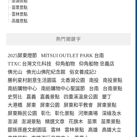
澎湖景點
苗栗景點
雲林景點
高雄景點
熱門關鍵字
2025屏東燈節
MITSUI OUTLET PARK 台南
TTXC 台灣文化科技
仰角舶物
仰角舶物 忠義店
佛光山
佛光山佛陀紀念館
俗女養成記2
勝利星村創意生活園區
北香湖公園
南投
南投景點
南紡購物中心
南紡購物中心聖誕節
台南
台南景點
史努比
嘉義
嘉義景點
四重溪溫泉公園
墾丁
大港橋
屏東
屏東公園
屏東和平教會
屏東景點
屏東縣民公園
彰化
彰化景點
河樂廣場
深緣及水
澎湖
澎湖景點
精選文章
花旗木
苗栗
苗栗景點
鄒族逐鹿文創園區
雲林
雲林景點
高雄
高雄大立