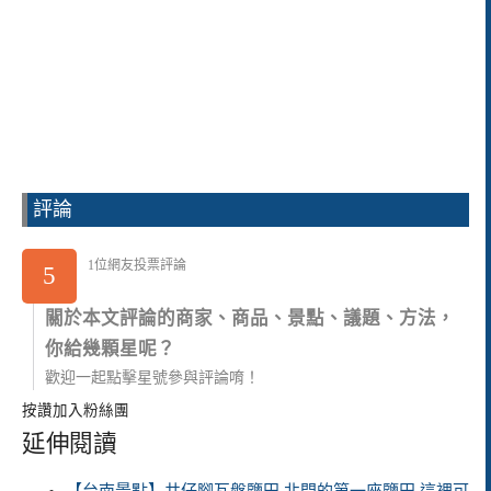
評論
1位網友投票評論
5
關於本文評論的商家、商品、景點、議題、方法，
你給幾顆星呢？
歡迎一起點擊星號參與評論唷！
按讚加入粉絲團
延伸閱讀
【台南景點】井仔腳瓦盤鹽田 北門的第一座鹽田 這裡可