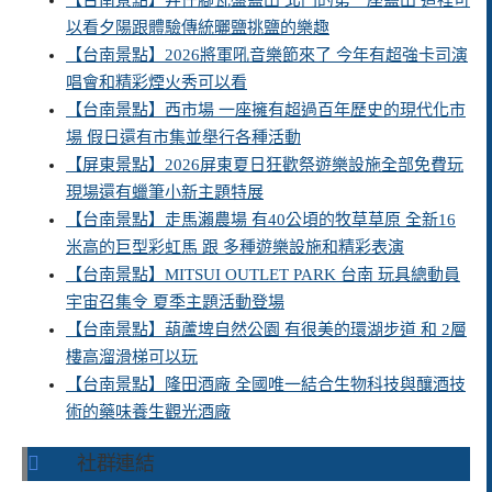
以看夕陽跟體驗傳統曬鹽挑鹽的樂趣
【台南景點】2026將軍吼音樂節來了 今年有超強卡司演
唱會和精彩煙火秀可以看
【台南景點】西市場 一座擁有超過百年歷史的現代化市
場 假日還有市集並舉行各種活動
【屏東景點】2026屏東夏日狂歡祭遊樂設施全部免費玩
現場還有蠟筆小新主題特展
【台南景點】走馬瀨農場 有40公頃的牧草草原 全新16
米高的巨型彩虹馬 跟 多種遊樂設施和精彩表演
【台南景點】MITSUI OUTLET PARK 台南 玩具總動員
宇宙召集令 夏季主題活動登場
【台南景點】葫蘆埤自然公園 有很美的環湖步道 和 2層
樓高溜滑梯可以玩
【台南景點】隆田酒廠 全國唯一結合生物科技與釀酒技
術的藥味養生觀光酒廠
社群連結