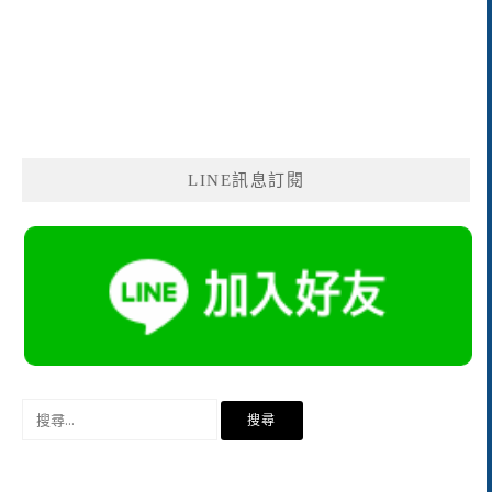
LINE訊息訂閱
搜
尋
關
鍵