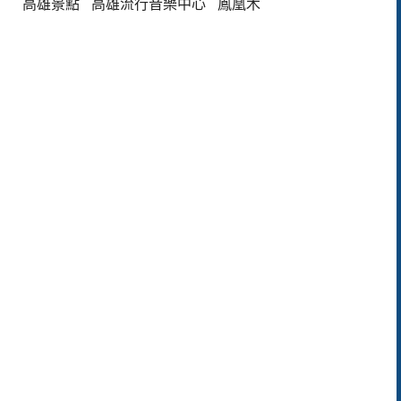
高雄景點
高雄流行音樂中心
鳳凰木