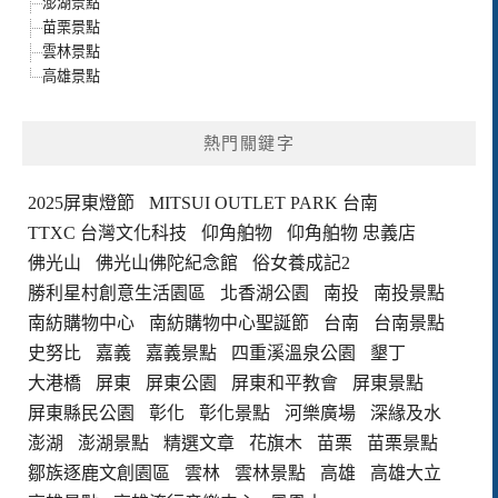
澎湖景點
苗栗景點
雲林景點
高雄景點
熱門關鍵字
2025屏東燈節
MITSUI OUTLET PARK 台南
TTXC 台灣文化科技
仰角舶物
仰角舶物 忠義店
佛光山
佛光山佛陀紀念館
俗女養成記2
勝利星村創意生活園區
北香湖公園
南投
南投景點
南紡購物中心
南紡購物中心聖誕節
台南
台南景點
史努比
嘉義
嘉義景點
四重溪溫泉公園
墾丁
大港橋
屏東
屏東公園
屏東和平教會
屏東景點
屏東縣民公園
彰化
彰化景點
河樂廣場
深緣及水
澎湖
澎湖景點
精選文章
花旗木
苗栗
苗栗景點
鄒族逐鹿文創園區
雲林
雲林景點
高雄
高雄大立