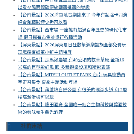
【台南景點】井仔腳瓦盤鹽田 北門的第一座鹽田 這裡可
以看夕陽跟體驗傳統曬鹽挑鹽的樂趣
【台南景點】2026將軍吼音樂節來了 今年有超強卡司演
唱會和精彩煙火秀可以看
【台南景點】西市場 一座擁有超過百年歷史的現代化市
場 假日還有市集並舉行各種活動
【屏東景點】2026屏東夏日狂歡祭遊樂設施全部免費玩
現場還有蠟筆小新主題特展
【台南景點】走馬瀨農場 有40公頃的牧草草原 全新16
米高的巨型彩虹馬 跟 多種遊樂設施和精彩表演
【台南景點】MITSUI OUTLET PARK 台南 玩具總動員
宇宙召集令 夏季主題活動登場
【台南景點】葫蘆埤自然公園 有很美的環湖步道 和 2層
樓高溜滑梯可以玩
【台南景點】隆田酒廠 全國唯一結合生物科技與釀酒技
術的藥味養生觀光酒廠
社群連結