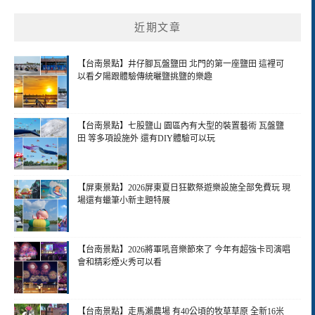
近期文章
【台南景點】井仔腳瓦盤鹽田 北門的第一座鹽田 這裡可
以看夕陽跟體驗傳統曬鹽挑鹽的樂趣
【台南景點】七股鹽山 園區內有大型的裝置藝術 瓦盤鹽
田 等多項設施外 還有DIY體驗可以玩
【屏東景點】2026屏東夏日狂歡祭遊樂設施全部免費玩 現
場還有蠟筆小新主題特展
【台南景點】2026將軍吼音樂節來了 今年有超強卡司演唱
會和精彩煙火秀可以看
【台南景點】走馬瀨農場 有40公頃的牧草草原 全新16米