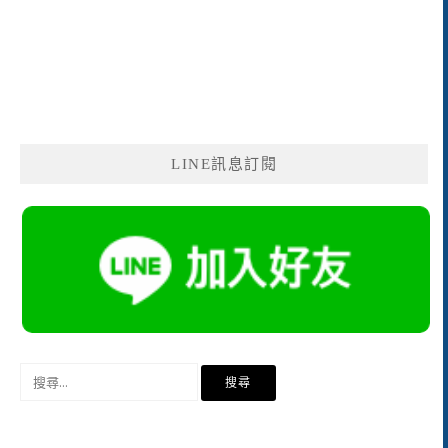
LINE訊息訂閱
搜
尋
關
鍵