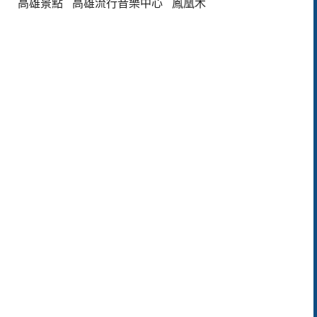
高雄景點
高雄流行音樂中心
鳳凰木