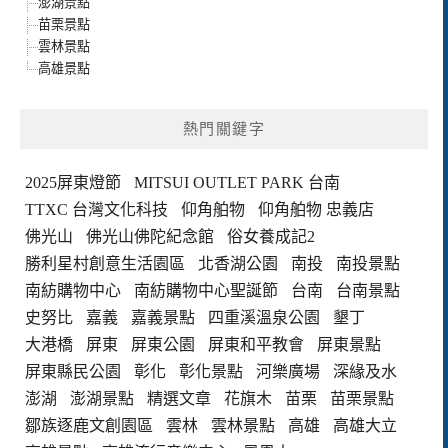
澎湖景點
苗栗景點
雲林景點
高雄景點
熱門關鍵字
2025屏東燈節
MITSUI OUTLET PARK 台南
TTXC 台灣文化科技
仰角舶物
仰角舶物 忠義店
佛光山
佛光山佛陀紀念館
俗女養成記2
勝利星村創意生活園區
北香湖公園
南投
南投景點
南紡購物中心
南紡購物中心聖誕節
台南
台南景點
史努比
嘉義
嘉義景點
四重溪溫泉公園
墾丁
大港橋
屏東
屏東公園
屏東和平教會
屏東景點
屏東縣民公園
彰化
彰化景點
河樂廣場
深緣及水
澎湖
澎湖景點
精選文章
花旗木
苗栗
苗栗景點
鄒族逐鹿文創園區
雲林
雲林景點
高雄
高雄大立