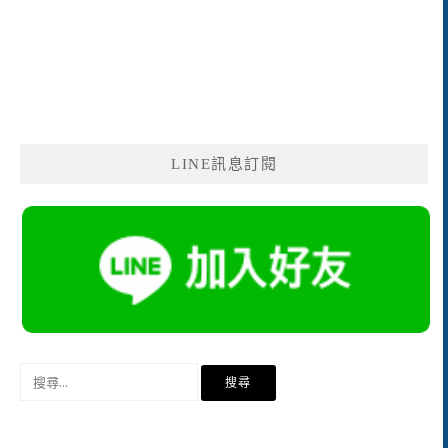
LINE訊息訂閱
搜
尋
關
鍵