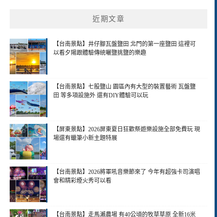
近期文章
【台南景點】井仔腳瓦盤鹽田 北門的第一座鹽田 這裡可
以看夕陽跟體驗傳統曬鹽挑鹽的樂趣
【台南景點】七股鹽山 園區內有大型的裝置藝術 瓦盤鹽
田 等多項設施外 還有DIY體驗可以玩
【屏東景點】2026屏東夏日狂歡祭遊樂設施全部免費玩 現
場還有蠟筆小新主題特展
【台南景點】2026將軍吼音樂節來了 今年有超強卡司演唱
會和精彩煙火秀可以看
【台南景點】走馬瀨農場 有40公頃的牧草草原 全新16米