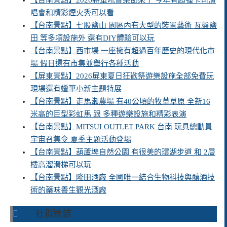
【台南景點】2026將軍吼音樂節來了 今年有超強卡司演
唱會和精彩煙火秀可以看
【台南景點】七股鹽山 園區內有大型的裝置藝術 瓦盤鹽
田 等多項設施外 還有DIY體驗可以玩
【台南景點】西市場 一座擁有超過百年歷史的現代化市
場 假日還有市集並舉行各種活動
【屏東景點】2026屏東夏日狂歡祭遊樂設施全部免費玩
現場還有蠟筆小新主題特展
【台南景點】走馬瀨農場 有40公頃的牧草草原 全新16
米高的巨型彩虹馬 跟 多種遊樂設施和精彩表演
【台南景點】MITSUI OUTLET PARK 台南 玩具總動員
宇宙召集令 夏季主題活動登場
【台南景點】葫蘆埤自然公園 有很美的環湖步道 和 2層
樓高溜滑梯可以玩
【台南景點】隆田酒廠 全國唯一結合生物科技與釀酒技
術的藥味養生觀光酒廠
社群連結