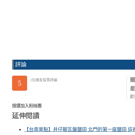
評論
1位網友投票評論
5
歡
按讚加入粉絲團
延伸閱讀
【台南景點】井仔腳瓦盤鹽田 北門的第一座鹽田 