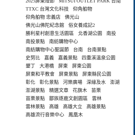
2025屏東燈節
MITSUI OUTLET PARK 台南
TTXC 台灣文化科技
仰角舶物
仰角舶物 忠義店
佛光山
佛光山佛陀紀念館
俗女養成記2
勝利星村創意生活園區
北香湖公園
南投
南投景點
南紡購物中心
南紡購物中心聖誕節
台南
台南景點
史努比
嘉義
嘉義景點
四重溪溫泉公園
墾丁
大港橋
屏東
屏東公園
屏東和平教會
屏東景點
屏東縣民公園
彰化
彰化景點
河樂廣場
深緣及水
澎湖
澎湖景點
精選文章
花旗木
苗栗
苗栗景點
鄒族逐鹿文創園區
雲林
雲林景點
高雄
高雄大立
高雄景點
高雄流行音樂中心
鳳凰木