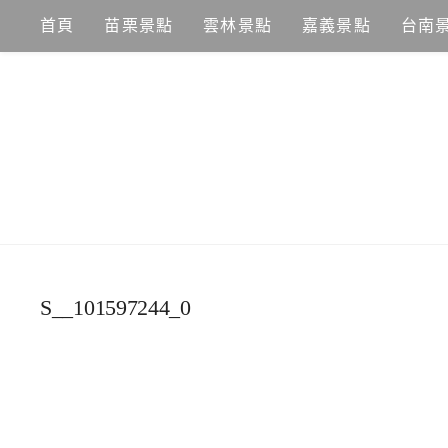
Skip
首頁
苗栗景點
雲林景點
嘉義景點
台南
to
content
S__101597244_0