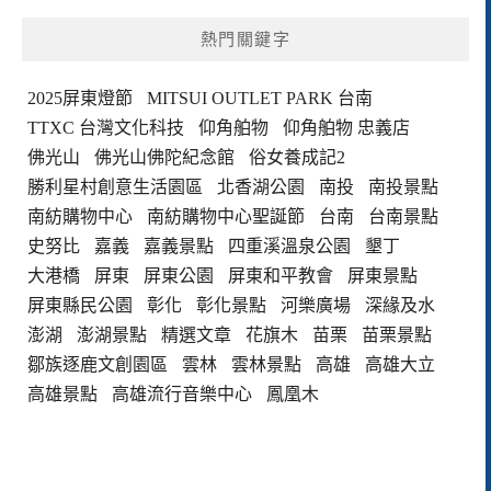
熱門關鍵字
2025屏東燈節
MITSUI OUTLET PARK 台南
TTXC 台灣文化科技
仰角舶物
仰角舶物 忠義店
佛光山
佛光山佛陀紀念館
俗女養成記2
勝利星村創意生活園區
北香湖公園
南投
南投景點
南紡購物中心
南紡購物中心聖誕節
台南
台南景點
史努比
嘉義
嘉義景點
四重溪溫泉公園
墾丁
大港橋
屏東
屏東公園
屏東和平教會
屏東景點
屏東縣民公園
彰化
彰化景點
河樂廣場
深緣及水
澎湖
澎湖景點
精選文章
花旗木
苗栗
苗栗景點
鄒族逐鹿文創園區
雲林
雲林景點
高雄
高雄大立
高雄景點
高雄流行音樂中心
鳳凰木