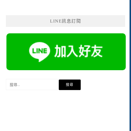
LINE訊息訂閱
搜
尋
關
鍵
字: