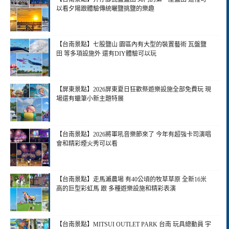
以看夕陽跟體驗傳統曬鹽挑鹽的樂趣
【台南景點】七股鹽山 園區內有大型的裝置藝術 瓦盤鹽
田 等多項設施外 還有DIY體驗可以玩
【屏東景點】2026屏東夏日狂歡祭遊樂設施全部免費玩 現
場還有蠟筆小新主題特展
【台南景點】2026將軍吼音樂節來了 今年有超強卡司演唱
會和精彩煙火秀可以看
【台南景點】走馬瀨農場 有40公頃的牧草草原 全新16米
高的巨型彩虹馬 跟 多種遊樂設施和精彩表演
【台南景點】MITSUI OUTLET PARK 台南 玩具總動員 宇