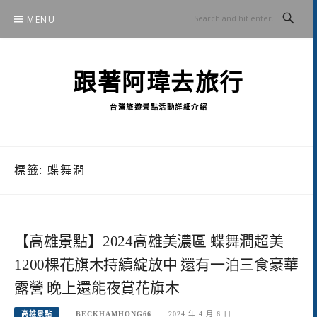
Skip
MENU
to
content
跟著阿瑋去旅行
台灣旅遊景點活動詳細介紹
標籤:
蝶舞澗
【高雄景點】2024高雄美濃區 蝶舞澗超美
1200棵花旗木持續綻放中 還有一泊三食豪華
露營 晚上還能夜賞花旗木
高雄景點
BECKHAMHONG66
2024 年 4 月 6 日