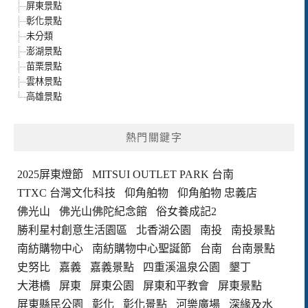
屏東景點
彰化景點
未分類
澎湖景點
苗栗景點
雲林景點
高雄景點
熱門關鍵字
2025屏東燈節
MITSUI OUTLET PARK 台南
TTXC 台灣文化科技
仰角舶物
仰角舶物 忠義店
佛光山
佛光山佛陀紀念館
俗女養成記2
勝利星村創意生活園區
北香湖公園
南投
南投景點
南紡購物中心
南紡購物中心聖誕節
台南
台南景點
史努比
嘉義
嘉義景點
四重溪溫泉公園
墾丁
大港橋
屏東
屏東公園
屏東和平教會
屏東景點
屏東縣民公園
彰化
彰化景點
河樂廣場
深緣及水