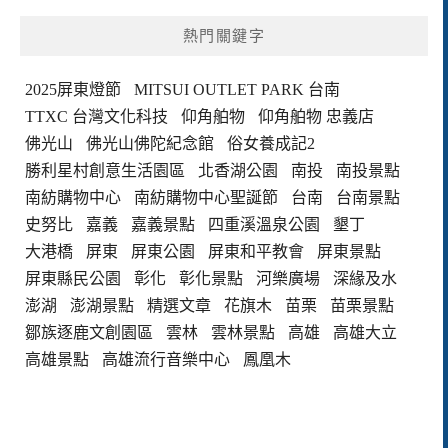
熱門關鍵字
2025屏東燈節
MITSUI OUTLET PARK 台南
TTXC 台灣文化科技
仰角舶物
仰角舶物 忠義店
佛光山
佛光山佛陀紀念館
俗女養成記2
勝利星村創意生活園區
北香湖公園
南投
南投景點
南紡購物中心
南紡購物中心聖誕節
台南
台南景點
史努比
嘉義
嘉義景點
四重溪溫泉公園
墾丁
大港橋
屏東
屏東公園
屏東和平教會
屏東景點
屏東縣民公園
彰化
彰化景點
河樂廣場
深緣及水
澎湖
澎湖景點
精選文章
花旗木
苗栗
苗栗景點
鄒族逐鹿文創園區
雲林
雲林景點
高雄
高雄大立
高雄景點
高雄流行音樂中心
鳳凰木