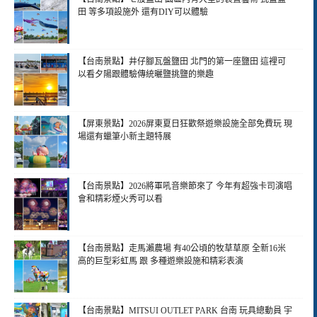
田 等多項設施外 還有DIY可以體驗
【台南景點】井仔腳瓦盤鹽田 北門的第一座鹽田 這裡可
以看夕陽跟體驗傳統曬鹽挑鹽的樂趣
【屏東景點】2026屏東夏日狂歡祭遊樂設施全部免費玩 現
場還有蠟筆小新主題特展
【台南景點】2026將軍吼音樂節來了 今年有超強卡司演唱
會和精彩煙火秀可以看
【台南景點】走馬瀨農場 有40公頃的牧草草原 全新16米
高的巨型彩虹馬 跟 多種遊樂設施和精彩表演
【台南景點】MITSUI OUTLET PARK 台南 玩具總動員 宇