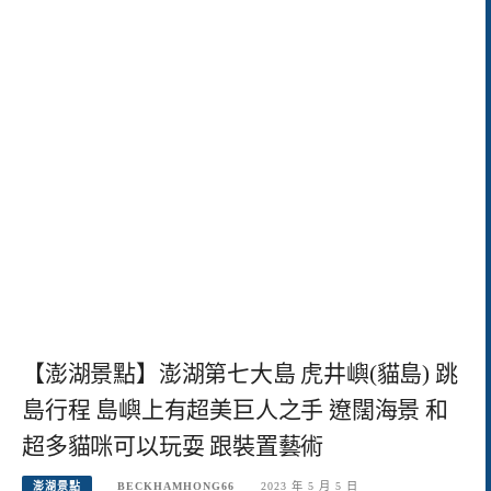
【澎湖景點】澎湖第七大島 虎井嶼(貓島) 跳
島行程 島嶼上有超美巨人之手 遼闊海景 和
超多貓咪可以玩耍 跟裝置藝術
澎湖景點
BECKHAMHONG66
2023 年 5 月 5 日