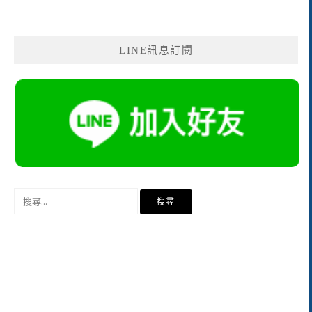
LINE訊息訂閱
搜
尋
關
鍵
字: