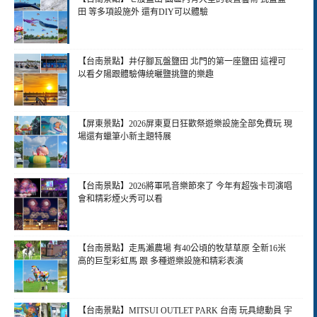
田 等多項設施外 還有DIY可以體驗
【台南景點】井仔腳瓦盤鹽田 北門的第一座鹽田 這裡可
以看夕陽跟體驗傳統曬鹽挑鹽的樂趣
【屏東景點】2026屏東夏日狂歡祭遊樂設施全部免費玩 現
場還有蠟筆小新主題特展
【台南景點】2026將軍吼音樂節來了 今年有超強卡司演唱
會和精彩煙火秀可以看
【台南景點】走馬瀨農場 有40公頃的牧草草原 全新16米
高的巨型彩虹馬 跟 多種遊樂設施和精彩表演
【台南景點】MITSUI OUTLET PARK 台南 玩具總動員 宇