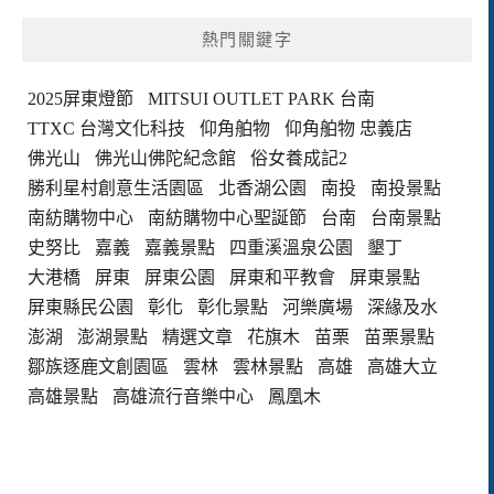
熱門關鍵字
2025屏東燈節
MITSUI OUTLET PARK 台南
TTXC 台灣文化科技
仰角舶物
仰角舶物 忠義店
佛光山
佛光山佛陀紀念館
俗女養成記2
勝利星村創意生活園區
北香湖公園
南投
南投景點
南紡購物中心
南紡購物中心聖誕節
台南
台南景點
史努比
嘉義
嘉義景點
四重溪溫泉公園
墾丁
大港橋
屏東
屏東公園
屏東和平教會
屏東景點
屏東縣民公園
彰化
彰化景點
河樂廣場
深緣及水
澎湖
澎湖景點
精選文章
花旗木
苗栗
苗栗景點
鄒族逐鹿文創園區
雲林
雲林景點
高雄
高雄大立
高雄景點
高雄流行音樂中心
鳳凰木