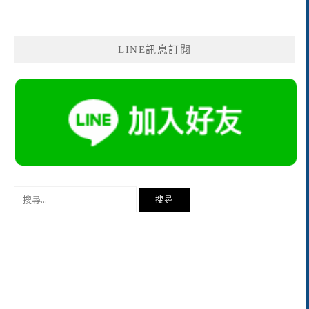
LINE訊息訂閱
搜
尋
關
鍵
字: