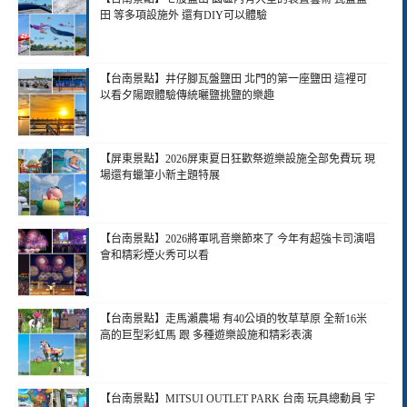
田 等多項設施外 還有DIY可以體驗
【台南景點】井仔腳瓦盤鹽田 北門的第一座鹽田 這裡可
以看夕陽跟體驗傳統曬鹽挑鹽的樂趣
【屏東景點】2026屏東夏日狂歡祭遊樂設施全部免費玩 現
場還有蠟筆小新主題特展
【台南景點】2026將軍吼音樂節來了 今年有超強卡司演唱
會和精彩煙火秀可以看
【台南景點】走馬瀨農場 有40公頃的牧草草原 全新16米
高的巨型彩虹馬 跟 多種遊樂設施和精彩表演
【台南景點】MITSUI OUTLET PARK 台南 玩具總動員 宇