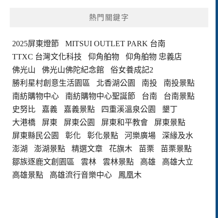
熱門關鍵字
2025屏東燈節
MITSUI OUTLET PARK 台南
TTXC 台灣文化科技
仰角舶物
仰角舶物 忠義店
佛光山
佛光山佛陀紀念館
俗女養成記2
勝利星村創意生活園區
北香湖公園
南投
南投景點
南紡購物中心
南紡購物中心聖誕節
台南
台南景點
史努比
嘉義
嘉義景點
四重溪溫泉公園
墾丁
大港橋
屏東
屏東公園
屏東和平教會
屏東景點
屏東縣民公園
彰化
彰化景點
河樂廣場
深緣及水
澎湖
澎湖景點
精選文章
花旗木
苗栗
苗栗景點
鄒族逐鹿文創園區
雲林
雲林景點
高雄
高雄大立
高雄景點
高雄流行音樂中心
鳳凰木