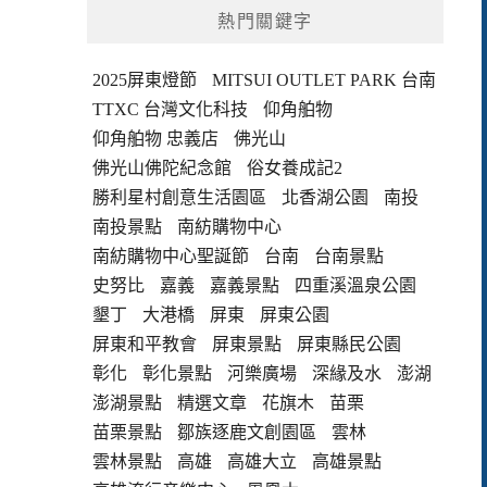
熱門關鍵字
2025屏東燈節
MITSUI OUTLET PARK 台南
TTXC 台灣文化科技
仰角舶物
仰角舶物 忠義店
佛光山
佛光山佛陀紀念館
俗女養成記2
勝利星村創意生活園區
北香湖公園
南投
南投景點
南紡購物中心
南紡購物中心聖誕節
台南
台南景點
史努比
嘉義
嘉義景點
四重溪溫泉公園
墾丁
大港橋
屏東
屏東公園
屏東和平教會
屏東景點
屏東縣民公園
彰化
彰化景點
河樂廣場
深緣及水
澎湖
澎湖景點
精選文章
花旗木
苗栗
苗栗景點
鄒族逐鹿文創園區
雲林
雲林景點
高雄
高雄大立
高雄景點