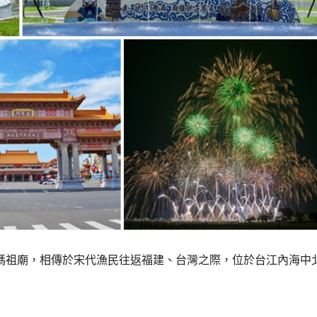
媽祖廟，相傳於宋代漁民往返福建、台灣之際，位於台江內海中