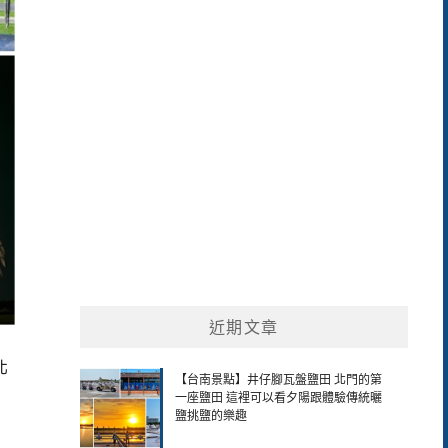
關
鍵
字:
近期文章
北
【台南景點】井仔腳瓦盤鹽田 北門的第
一座鹽田 這裡可以看夕陽跟體驗傳統曬
鹽挑鹽的樂趣