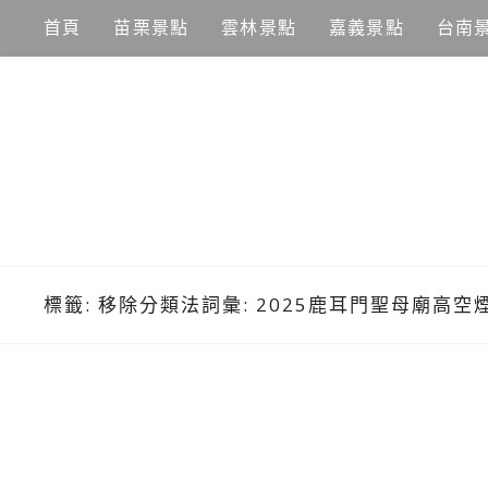
Skip
首頁
苗栗景點
雲林景點
嘉義景點
台南
to
content
標籤:
移除分類法詞彙: 2025鹿耳門聖母廟高空