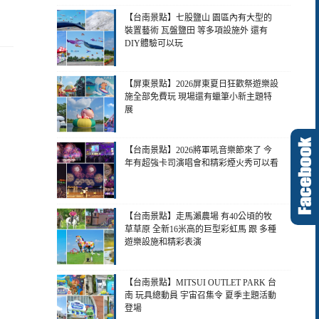
【台南景點】七股鹽山 園區內有大型的
裝置藝術 瓦盤鹽田 等多項設施外 還有
DIY體驗可以玩
【屏東景點】2026屏東夏日狂歡祭遊樂設
施全部免費玩 現場還有蠟筆小新主題特
展
【台南景點】2026將軍吼音樂節來了 今
年有超強卡司演唱會和精彩煙火秀可以看
【台南景點】走馬瀨農場 有40公頃的牧
草草原 全新16米高的巨型彩虹馬 跟 多種
遊樂設施和精彩表演
【台南景點】MITSUI OUTLET PARK 台
南 玩具總動員 宇宙召集令 夏季主題活動
登場