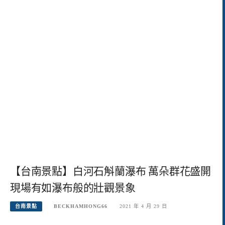
【台南景點】白河石斛蘭瀑布 萬朵群花盛開
現場有如瀑布般的壯觀景象
台南景點
BECKHAMHONG66
2021 年 4 月 29 日