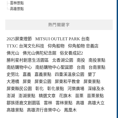
雲林景點
高雄景點
熱門關鍵字
2025屏東燈節
MITSUI OUTLET PARK 台南
TTXC 台灣文化科技
仰角舶物
仰角舶物 忠義店
佛光山
佛光山佛陀紀念館
俗女養成記2
勝利星村創意生活園區
北香湖公園
南投
南投景點
南紡購物中心
南紡購物中心聖誕節
台南
台南景點
史努比
嘉義
嘉義景點
四重溪溫泉公園
墾丁
大港橋
屏東
屏東公園
屏東和平教會
屏東景點
屏東縣民公園
彰化
彰化景點
河樂廣場
深緣及水
澎湖
澎湖景點
精選文章
花旗木
苗栗
苗栗景點
鄒族逐鹿文創園區
雲林
雲林景點
高雄
高雄大立
高雄景點
高雄流行音樂中心
鳳凰木