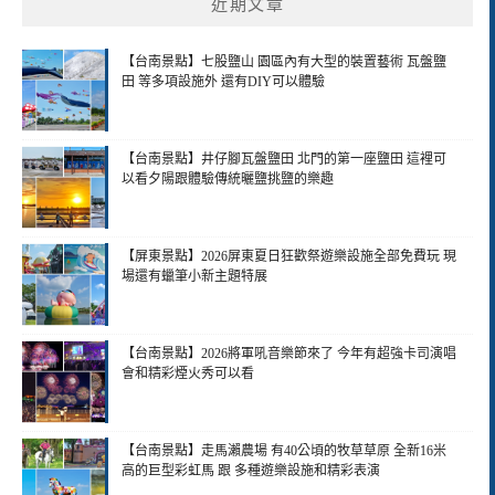
近期文章
【台南景點】七股鹽山 園區內有大型的裝置藝術 瓦盤鹽
田 等多項設施外 還有DIY可以體驗
【台南景點】井仔腳瓦盤鹽田 北門的第一座鹽田 這裡可
以看夕陽跟體驗傳統曬鹽挑鹽的樂趣
【屏東景點】2026屏東夏日狂歡祭遊樂設施全部免費玩 現
場還有蠟筆小新主題特展
【台南景點】2026將軍吼音樂節來了 今年有超強卡司演唱
會和精彩煙火秀可以看
【台南景點】走馬瀨農場 有40公頃的牧草草原 全新16米
高的巨型彩虹馬 跟 多種遊樂設施和精彩表演