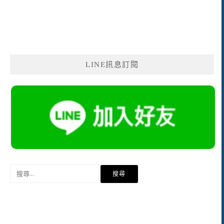
LINE訊息訂閱
搜
尋
關
鍵
字: