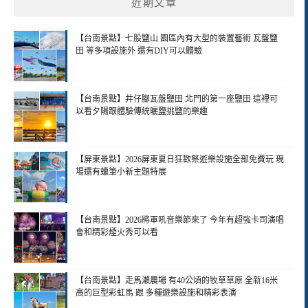
近期文章
【台南景點】七股鹽山 園區內有大型的裝置藝術 瓦盤鹽
田 等多項設施外 還有DIY可以體驗
【台南景點】井仔腳瓦盤鹽田 北門的第一座鹽田 這裡可
以看夕陽跟體驗傳統曬鹽挑鹽的樂趣
【屏東景點】2026屏東夏日狂歡祭遊樂設施全部免費玩 現
場還有蠟筆小新主題特展
【台南景點】2026將軍吼音樂節來了 今年有超強卡司演唱
會和精彩煙火秀可以看
【台南景點】走馬瀨農場 有40公頃的牧草草原 全新16米
高的巨型彩虹馬 跟 多種遊樂設施和精彩表演