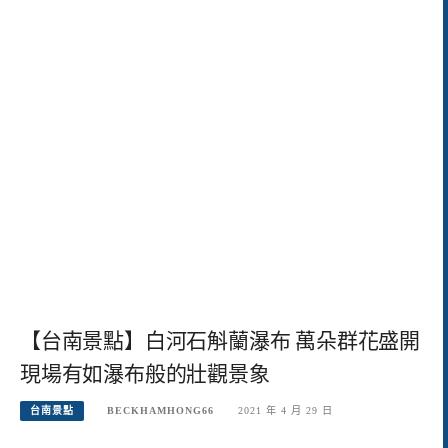
【台南景點】白河石斛蘭瀑布 萬朵群花盛開
現場有如瀑布般的壯觀景象
台南景點
BECKHAMHONG66
2021 年 4 月 29 日