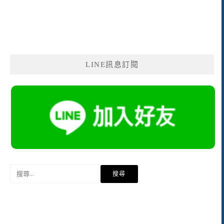
LINE訊息訂閱
搜
尋
關
鍵
字: