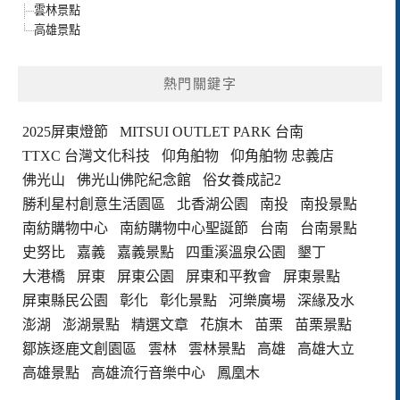
雲林景點
高雄景點
熱門關鍵字
2025屏東燈節
MITSUI OUTLET PARK 台南
TTXC 台灣文化科技
仰角舶物
仰角舶物 忠義店
佛光山
佛光山佛陀紀念館
俗女養成記2
勝利星村創意生活園區
北香湖公園
南投
南投景點
南紡購物中心
南紡購物中心聖誕節
台南
台南景點
史努比
嘉義
嘉義景點
四重溪溫泉公園
墾丁
大港橋
屏東
屏東公園
屏東和平教會
屏東景點
屏東縣民公園
彰化
彰化景點
河樂廣場
深緣及水
澎湖
澎湖景點
精選文章
花旗木
苗栗
苗栗景點
鄒族逐鹿文創園區
雲林
雲林景點
高雄
高雄大立
高雄景點
高雄流行音樂中心
鳳凰木