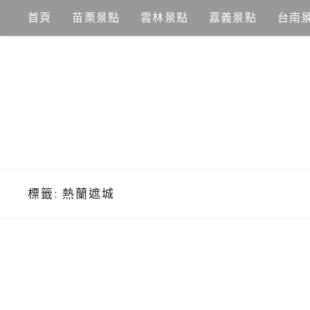
Skip
首頁
苗栗景點
雲林景點
嘉義景點
台南
to
content
標籤:
熱蘭遮城