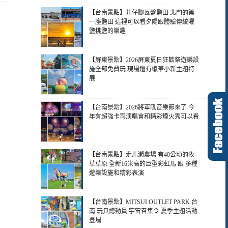
【台南景點】井仔腳瓦盤鹽田 北門的第
一座鹽田 這裡可以看夕陽跟體驗傳統曬
鹽挑鹽的樂趣
【屏東景點】2026屏東夏日狂歡祭遊樂設
施全部免費玩 現場還有蠟筆小新主題特
展
【台南景點】2026將軍吼音樂節來了 今
年有超強卡司演唱會和精彩煙火秀可以看
【台南景點】走馬瀨農場 有40公頃的牧
草草原 全新16米高的巨型彩虹馬 跟 多種
遊樂設施和精彩表演
【台南景點】MITSUI OUTLET PARK 台
南 玩具總動員 宇宙召集令 夏季主題活動
登場