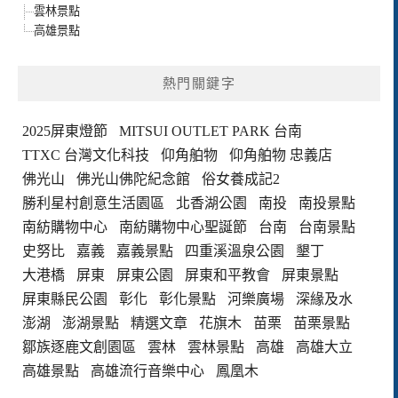
雲林景點
高雄景點
熱門關鍵字
2025屏東燈節
MITSUI OUTLET PARK 台南
TTXC 台灣文化科技
仰角舶物
仰角舶物 忠義店
佛光山
佛光山佛陀紀念館
俗女養成記2
勝利星村創意生活園區
北香湖公園
南投
南投景點
南紡購物中心
南紡購物中心聖誕節
台南
台南景點
史努比
嘉義
嘉義景點
四重溪溫泉公園
墾丁
大港橋
屏東
屏東公園
屏東和平教會
屏東景點
屏東縣民公園
彰化
彰化景點
河樂廣場
深緣及水
澎湖
澎湖景點
精選文章
花旗木
苗栗
苗栗景點
鄒族逐鹿文創園區
雲林
雲林景點
高雄
高雄大立
高雄景點
高雄流行音樂中心
鳳凰木