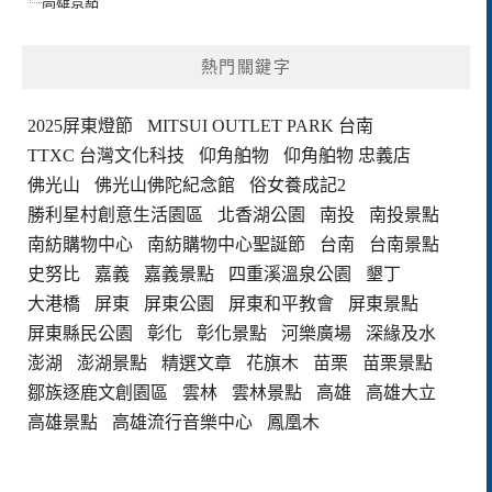
高雄景點
熱門關鍵字
2025屏東燈節
MITSUI OUTLET PARK 台南
TTXC 台灣文化科技
仰角舶物
仰角舶物 忠義店
佛光山
佛光山佛陀紀念館
俗女養成記2
勝利星村創意生活園區
北香湖公園
南投
南投景點
南紡購物中心
南紡購物中心聖誕節
台南
台南景點
史努比
嘉義
嘉義景點
四重溪溫泉公園
墾丁
大港橋
屏東
屏東公園
屏東和平教會
屏東景點
屏東縣民公園
彰化
彰化景點
河樂廣場
深緣及水
澎湖
澎湖景點
精選文章
花旗木
苗栗
苗栗景點
鄒族逐鹿文創園區
雲林
雲林景點
高雄
高雄大立
高雄景點
高雄流行音樂中心
鳳凰木