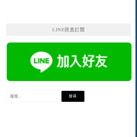
LINE訊息訂閱
搜
尋
關
鍵
字: