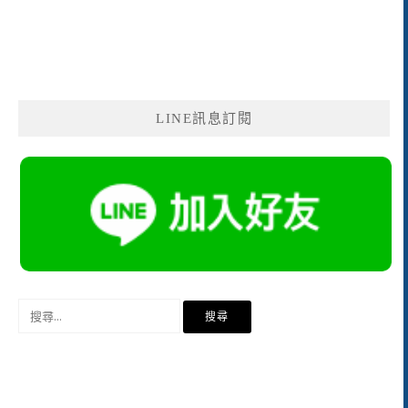
LINE訊息訂閱
搜
尋
關
鍵
字: