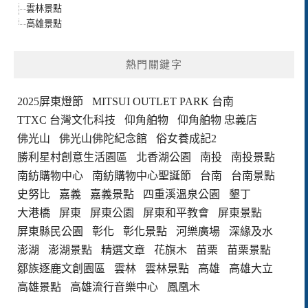
雲林景點
高雄景點
熱門關鍵字
2025屏東燈節
MITSUI OUTLET PARK 台南
TTXC 台灣文化科技
仰角舶物
仰角舶物 忠義店
佛光山
佛光山佛陀紀念館
俗女養成記2
勝利星村創意生活園區
北香湖公園
南投
南投景點
南紡購物中心
南紡購物中心聖誕節
台南
台南景點
史努比
嘉義
嘉義景點
四重溪溫泉公園
墾丁
大港橋
屏東
屏東公園
屏東和平教會
屏東景點
屏東縣民公園
彰化
彰化景點
河樂廣場
深緣及水
澎湖
澎湖景點
精選文章
花旗木
苗栗
苗栗景點
鄒族逐鹿文創園區
雲林
雲林景點
高雄
高雄大立
高雄景點
高雄流行音樂中心
鳳凰木