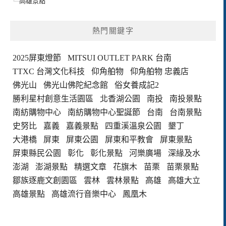
高雄景點
熱門關鍵字
2025屏東燈節
MITSUI OUTLET PARK 台南
TTXC 台灣文化科技
仰角舶物
仰角舶物 忠義店
佛光山
佛光山佛陀紀念館
俗女養成記2
勝利星村創意生活園區
北香湖公園
南投
南投景點
南紡購物中心
南紡購物中心聖誕節
台南
台南景點
史努比
嘉義
嘉義景點
四重溪溫泉公園
墾丁
大港橋
屏東
屏東公園
屏東和平教會
屏東景點
屏東縣民公園
彰化
彰化景點
河樂廣場
深緣及水
澎湖
澎湖景點
精選文章
花旗木
苗栗
苗栗景點
鄒族逐鹿文創園區
雲林
雲林景點
高雄
高雄大立
高雄景點
高雄流行音樂中心
鳳凰木