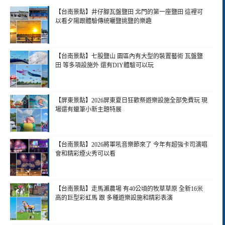
【台南景點】井仔腳瓦盤鹽田 北門的第一座鹽田 這裡可
以看夕陽跟體驗傳統曬鹽挑鹽的樂趣
【台南景點】七股鹽山 園區內有大型的裝置藝術 瓦盤鹽
田 等多項設施外 還有DIY體驗可以玩
【屏東景點】2026屏東夏日狂歡祭遊樂設施全部免費玩 現
場還有蠟筆小新主題特展
【台南景點】2026將軍吼音樂節來了 今年有超強卡司演唱
會和精彩煙火秀可以看
【台南景點】走馬瀨農場 有40公頃的牧草草原 全新16米
高的巨型彩虹馬 跟 多種遊樂設施和精彩表演