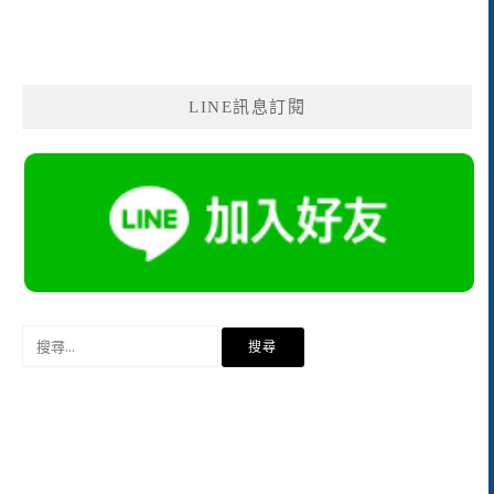
LINE訊息訂閱
搜
尋
關
鍵
字: