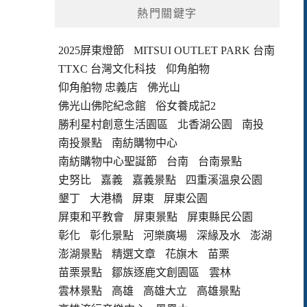
熱門關鍵字
2025屏東燈節
MITSUI OUTLET PARK 台南
TTXC 台灣文化科技
仰角舶物
仰角舶物 忠義店
佛光山
佛光山佛陀紀念館
俗女養成記2
勝利星村創意生活園區
北香湖公園
南投
南投景點
南紡購物中心
南紡購物中心聖誕節
台南
台南景點
史努比
嘉義
嘉義景點
四重溪溫泉公園
墾丁
大港橋
屏東
屏東公園
屏東和平教會
屏東景點
屏東縣民公園
彰化
彰化景點
河樂廣場
深緣及水
澎湖
澎湖景點
精選文章
花旗木
苗栗
苗栗景點
鄒族逐鹿文創園區
雲林
雲林景點
高雄
高雄大立
高雄景點