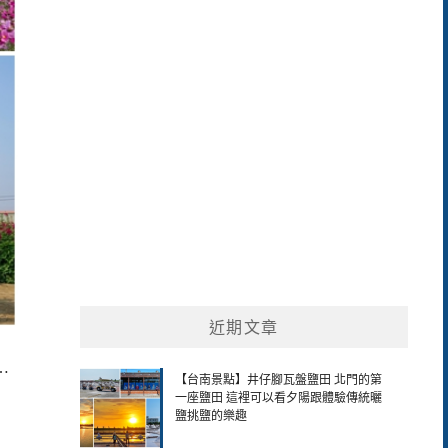
關
鍵
字:
近期文章
…
【台南景點】井仔腳瓦盤鹽田 北門的第
一座鹽田 這裡可以看夕陽跟體驗傳統曬
鹽挑鹽的樂趣