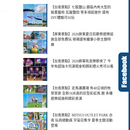
【台南景點】七股鹽山 園區內有大型的
裝置藝術 瓦盤鹽田 等多項設施外 還有
DIY體驗可以玩
【屏東景點】2026屏東夏日狂歡祭遊樂設
施全部免費玩 現場還有蠟筆小新主題特
展
【台南景點】2026將軍吼音樂節來了 今
年有超強卡司演唱會和精彩煙火秀可以看
【台南景點】走馬瀨農場 有40公頃的牧
草草原 全新16米高的巨型彩虹馬 跟 多種
遊樂設施和精彩表演
【台南景點】MITSUI OUTLET PARK 台
南 玩具總動員 宇宙召集令 夏季主題活動
登場