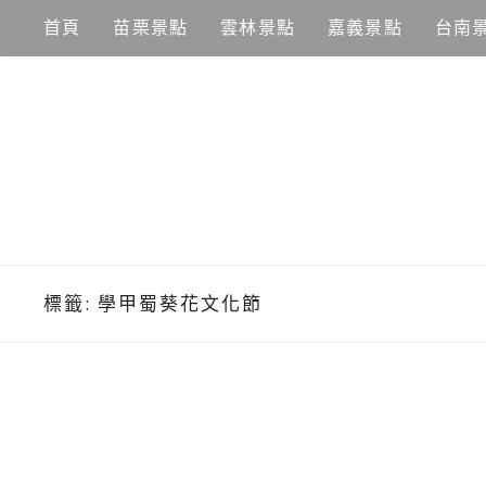
Skip
首頁
苗栗景點
雲林景點
嘉義景點
台南
to
content
標籤:
學甲蜀葵花文化節