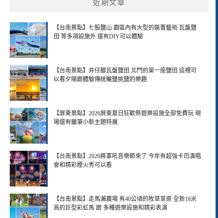
近期文章
【台南景點】七股鹽山 園區內有大型的裝置藝術 瓦盤鹽
田 等多項設施外 還有DIY可以體驗
【台南景點】井仔腳瓦盤鹽田 北門的第一座鹽田 這裡可
以看夕陽跟體驗傳統曬鹽挑鹽的樂趣
【屏東景點】2026屏東夏日狂歡祭遊樂設施全部免費玩 現
場還有蠟筆小新主題特展
【台南景點】2026將軍吼音樂節來了 今年有超強卡司演唱
會和精彩煙火秀可以看
【台南景點】走馬瀨農場 有40公頃的牧草草原 全新16米
高的巨型彩虹馬 跟 多種遊樂設施和精彩表演