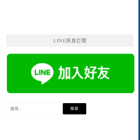
LINE訊息訂閱
搜
尋
關
鍵
字: