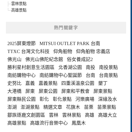
雲林景點
高雄景點
熱門關鍵字
2025屏東燈節
MITSUI OUTLET PARK 台南
TTXC 台灣文化科技
仰角舶物
仰角舶物 忠義店
佛光山
佛光山佛陀紀念館
俗女養成記2
勝利星村創意生活園區
北香湖公園
南投
南投景點
南紡購物中心
南紡購物中心聖誕節
台南
台南景點
史努比
嘉義
嘉義景點
四重溪溫泉公園
墾丁
大港橋
屏東
屏東公園
屏東和平教會
屏東景點
屏東縣民公園
彰化
彰化景點
河樂廣場
深緣及水
澎湖
澎湖景點
精選文章
花旗木
苗栗
苗栗景點
鄒族逐鹿文創園區
雲林
雲林景點
高雄
高雄大立
高雄景點
高雄流行音樂中心
鳳凰木