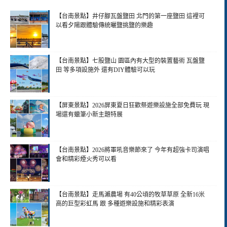
【台南景點】井仔腳瓦盤鹽田 北門的第一座鹽田 這裡可
以看夕陽跟體驗傳統曬鹽挑鹽的樂趣
【台南景點】七股鹽山 園區內有大型的裝置藝術 瓦盤鹽
田 等多項設施外 還有DIY體驗可以玩
【屏東景點】2026屏東夏日狂歡祭遊樂設施全部免費玩 現
場還有蠟筆小新主題特展
【台南景點】2026將軍吼音樂節來了 今年有超強卡司演唱
會和精彩煙火秀可以看
【台南景點】走馬瀨農場 有40公頃的牧草草原 全新16米
高的巨型彩虹馬 跟 多種遊樂設施和精彩表演