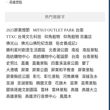
高雄景點
熱門關鍵字
2025屏東燈節
MITSUI OUTLET PARK 台南
TTXC 台灣文化科技
仰角舶物
仰角舶物 忠義店
佛光山
佛光山佛陀紀念館
俗女養成記2
勝利星村創意生活園區
北香湖公園
南投
南投景點
南紡購物中心
南紡購物中心聖誕節
台南
台南景點
史努比
嘉義
嘉義景點
四重溪溫泉公園
墾丁
大港橋
屏東
屏東公園
屏東和平教會
屏東景點
屏東縣民公園
彰化
彰化景點
河樂廣場
深緣及水
澎湖
澎湖景點
精選文章
花旗木
苗栗
苗栗景點
鄒族逐鹿文創園區
雲林
雲林景點
高雄
高雄大立
高雄景點
高雄流行音樂中心
鳳凰木