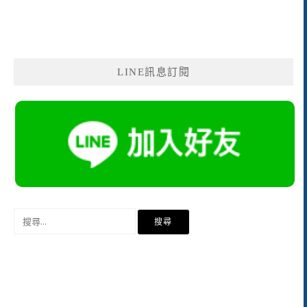
LINE訊息訂閱
搜
尋
關
鍵
字: