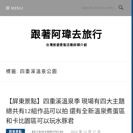
Skip
MENU
to
content
跟著阿瑋去旅行
台灣旅遊景點活動詳細介紹
標籤:
四重溪溫泉公園
【屏東景點】四重溪溫泉季 現場有四大主題
總共有12組作品可以拍 還有全新溫泉煮蛋區
和卡比園區可以玩水豚君
屏東景點
BECKHAMHONG66
2023 年 12 月 27 日