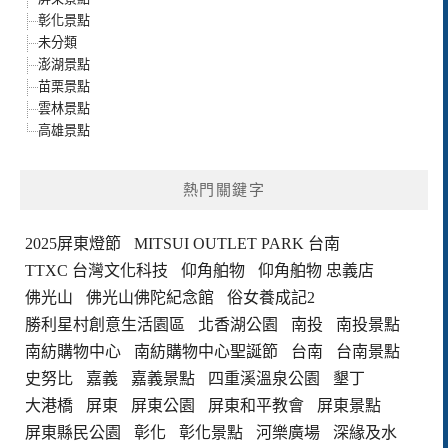
彰化景點
未分類
澎湖景點
苗栗景點
雲林景點
高雄景點
熱門關鍵字
2025屏東燈節
MITSUI OUTLET PARK 台南
TTXC 台灣文化科技
仰角舶物
仰角舶物 忠義店
佛光山
佛光山佛陀紀念館
俗女養成記2
勝利星村創意生活園區
北香湖公園
南投
南投景點
南紡購物中心
南紡購物中心聖誕節
台南
台南景點
史努比
嘉義
嘉義景點
四重溪溫泉公園
墾丁
大港橋
屏東
屏東公園
屏東和平教會
屏東景點
屏東縣民公園
彰化
彰化景點
河樂廣場
深緣及水