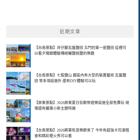
近期文章
【台南景點】井仔腳瓦盤鹽田 北門的第一座鹽田 這裡可
以看夕陽跟體驗傳統曬鹽挑鹽的樂趣
【台南景點】七股鹽山 園區內有大型的裝置藝術 瓦盤鹽
田 等多項設施外 還有DIY體驗可以玩
【屏東景點】2026屏東夏日狂歡祭遊樂設施全部免費玩 現
場還有蠟筆小新主題特展
【台南景點】2026將軍吼音樂節來了 今年有超強卡司演唱
會和精彩煙火秀可以看