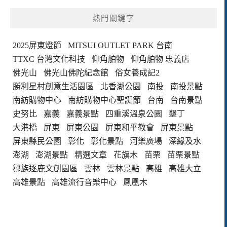
熱門關鍵字
2025屏東燈節
MITSUI OUTLET PARK 台南
TTXC 台灣文化科技
仰角舶物
仰角舶物 忠義店
佛光山
佛光山佛陀紀念館
俗女養成記2
勝利星村創意生活園區
北香湖公園
南投
南投景點
南紡購物中心
南紡購物中心聖誕節
台南
台南景點
史努比
嘉義
嘉義景點
四重溪溫泉公園
墾丁
大港橋
屏東
屏東公園
屏東和平教會
屏東景點
屏東縣民公園
彰化
彰化景點
河樂廣場
深緣及水
澎湖
澎湖景點
精選文章
花旗木
苗栗
苗栗景點
鄒族逐鹿文創園區
雲林
雲林景點
高雄
高雄大立
高雄景點
高雄流行音樂中心
鳳凰木