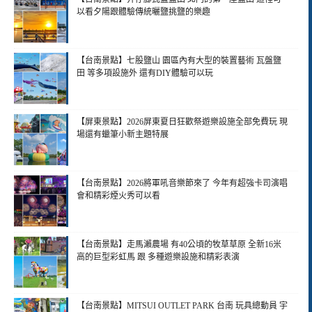
以看夕陽跟體驗傳統曬鹽挑鹽的樂趣
【台南景點】七股鹽山 園區內有大型的裝置藝術 瓦盤鹽
田 等多項設施外 還有DIY體驗可以玩
【屏東景點】2026屏東夏日狂歡祭遊樂設施全部免費玩 現
場還有蠟筆小新主題特展
【台南景點】2026將軍吼音樂節來了 今年有超強卡司演唱
會和精彩煙火秀可以看
【台南景點】走馬瀨農場 有40公頃的牧草草原 全新16米
高的巨型彩虹馬 跟 多種遊樂設施和精彩表演
【台南景點】MITSUI OUTLET PARK 台南 玩具總動員 宇