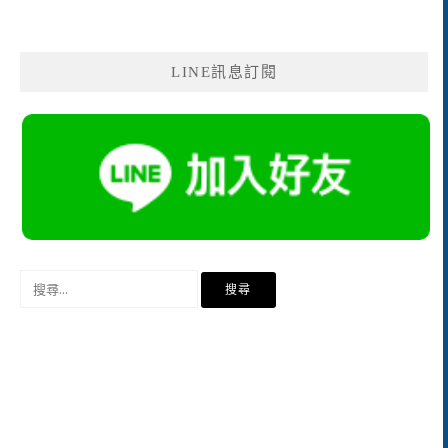
LINE訊息訂閱
搜
尋
關
鍵
字: