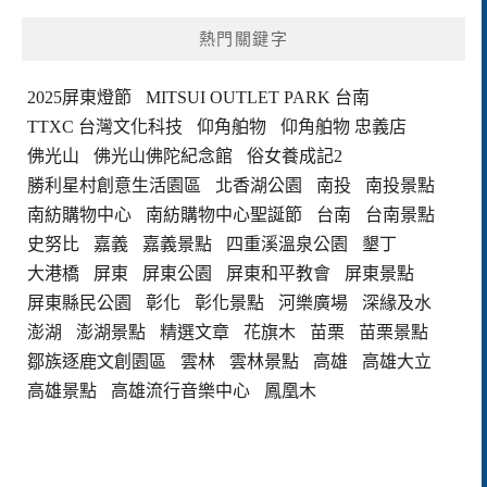
熱門關鍵字
2025屏東燈節
MITSUI OUTLET PARK 台南
TTXC 台灣文化科技
仰角舶物
仰角舶物 忠義店
佛光山
佛光山佛陀紀念館
俗女養成記2
勝利星村創意生活園區
北香湖公園
南投
南投景點
南紡購物中心
南紡購物中心聖誕節
台南
台南景點
史努比
嘉義
嘉義景點
四重溪溫泉公園
墾丁
大港橋
屏東
屏東公園
屏東和平教會
屏東景點
屏東縣民公園
彰化
彰化景點
河樂廣場
深緣及水
澎湖
澎湖景點
精選文章
花旗木
苗栗
苗栗景點
鄒族逐鹿文創園區
雲林
雲林景點
高雄
高雄大立
高雄景點
高雄流行音樂中心
鳳凰木