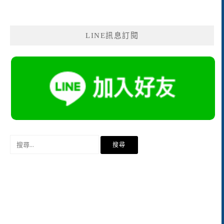
LINE訊息訂閱
搜
尋
關
鍵
字: