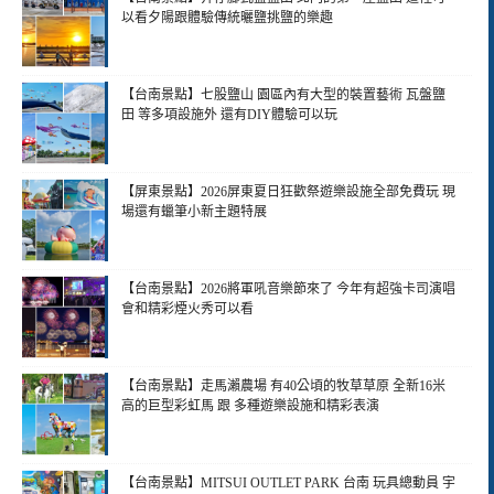
以看夕陽跟體驗傳統曬鹽挑鹽的樂趣
【台南景點】七股鹽山 園區內有大型的裝置藝術 瓦盤鹽
田 等多項設施外 還有DIY體驗可以玩
【屏東景點】2026屏東夏日狂歡祭遊樂設施全部免費玩 現
場還有蠟筆小新主題特展
【台南景點】2026將軍吼音樂節來了 今年有超強卡司演唱
會和精彩煙火秀可以看
【台南景點】走馬瀨農場 有40公頃的牧草草原 全新16米
高的巨型彩虹馬 跟 多種遊樂設施和精彩表演
【台南景點】MITSUI OUTLET PARK 台南 玩具總動員 宇