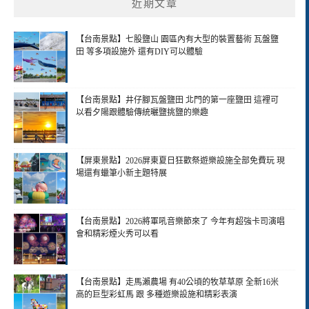
近期文章
【台南景點】七股鹽山 園區內有大型的裝置藝術 瓦盤鹽
田 等多項設施外 還有DIY可以體驗
【台南景點】井仔腳瓦盤鹽田 北門的第一座鹽田 這裡可
以看夕陽跟體驗傳統曬鹽挑鹽的樂趣
【屏東景點】2026屏東夏日狂歡祭遊樂設施全部免費玩 現
場還有蠟筆小新主題特展
【台南景點】2026將軍吼音樂節來了 今年有超強卡司演唱
會和精彩煙火秀可以看
【台南景點】走馬瀨農場 有40公頃的牧草草原 全新16米
高的巨型彩虹馬 跟 多種遊樂設施和精彩表演