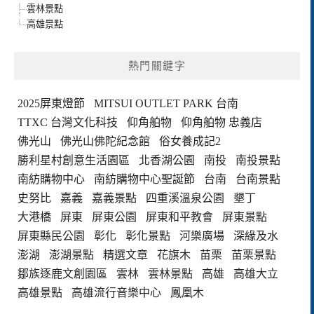
雲林景點
高雄景點
熱門關鍵字
2025屏東燈節
MITSUI OUTLET PARK 台南
TTXC 台灣文化科技
仰角舶物
仰角舶物 忠義店
佛光山
佛光山佛陀紀念館
俗女養成記2
勝利星村創意生活園區
北香湖公園
南投
南投景點
南紡購物中心
南紡購物中心聖誕節
台南
台南景點
史努比
嘉義
嘉義景點
四重溪溫泉公園
墾丁
大港橋
屏東
屏東公園
屏東和平教會
屏東景點
屏東縣民公園
彰化
彰化景點
河樂廣場
深緣及水
澎湖
澎湖景點
精選文章
花旗木
苗栗
苗栗景點
鄒族逐鹿文創園區
雲林
雲林景點
高雄
高雄大立
高雄景點
高雄流行音樂中心
鳳凰木