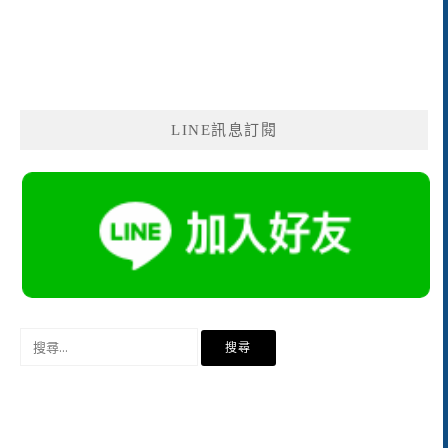
LINE訊息訂閱
搜
尋
關
鍵
字: