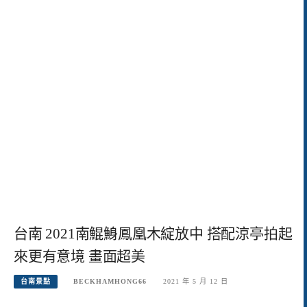
台南 2021南鯤鯓鳳凰木綻放中 搭配涼亭拍起
來更有意境 畫面超美
台南景點
BECKHAMHONG66
2021 年 5 月 12 日