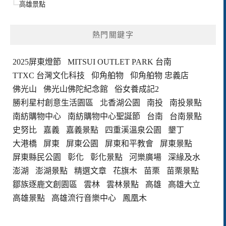
高雄景點
熱門關鍵字
2025屏東燈節
MITSUI OUTLET PARK 台南
TTXC 台灣文化科技
仰角舶物
仰角舶物 忠義店
佛光山
佛光山佛陀紀念館
俗女養成記2
勝利星村創意生活園區
北香湖公園
南投
南投景點
南紡購物中心
南紡購物中心聖誕節
台南
台南景點
史努比
嘉義
嘉義景點
四重溪溫泉公園
墾丁
大港橋
屏東
屏東公園
屏東和平教會
屏東景點
屏東縣民公園
彰化
彰化景點
河樂廣場
深緣及水
澎湖
澎湖景點
精選文章
花旗木
苗栗
苗栗景點
鄒族逐鹿文創園區
雲林
雲林景點
高雄
高雄大立
高雄景點
高雄流行音樂中心
鳳凰木