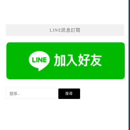
LINE訊息訂閱
搜
尋
關
鍵
字: