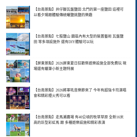
【台南景點】井仔腳瓦盤鹽田 北門的第一座鹽田 這裡可
以看夕陽跟體驗傳統曬鹽挑鹽的樂趣
【台南景點】七股鹽山 園區內有大型的裝置藝術 瓦盤鹽
田 等多項設施外 還有DIY體驗可以玩
【屏東景點】2026屏東夏日狂歡祭遊樂設施全部免費玩 現
場還有蠟筆小新主題特展
【台南景點】2026將軍吼音樂節來了 今年有超強卡司演唱
會和精彩煙火秀可以看
【台南景點】走馬瀨農場 有40公頃的牧草草原 全新16米
高的巨型彩虹馬 跟 多種遊樂設施和精彩表演