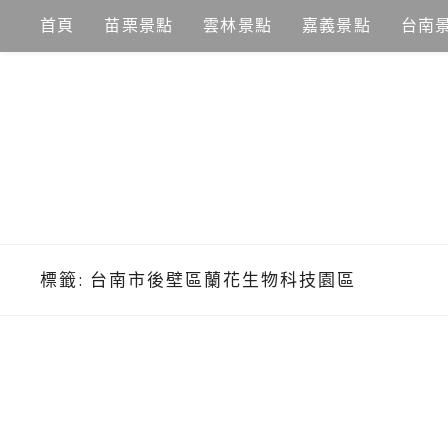
Skip
首頁
苗栗景點
雲林景點
嘉義景點
台南
to
content
標籤:
台南市後壁區蘭花生物科技園區