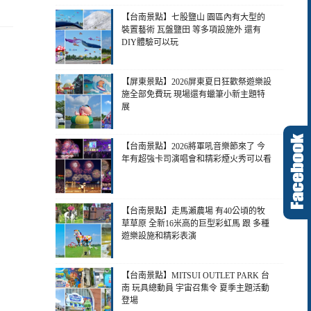
【台南景點】七股鹽山 園區內有大型的
裝置藝術 瓦盤鹽田 等多項設施外 還有
DIY體驗可以玩
【屏東景點】2026屏東夏日狂歡祭遊樂設
施全部免費玩 現場還有蠟筆小新主題特
展
【台南景點】2026將軍吼音樂節來了 今
年有超強卡司演唱會和精彩煙火秀可以看
【台南景點】走馬瀨農場 有40公頃的牧
草草原 全新16米高的巨型彩虹馬 跟 多種
遊樂設施和精彩表演
【台南景點】MITSUI OUTLET PARK 台
南 玩具總動員 宇宙召集令 夏季主題活動
登場