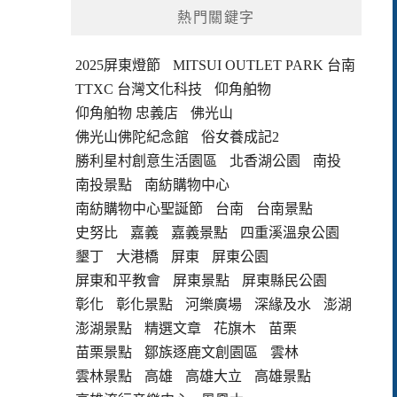
熱門關鍵字
2025屏東燈節
MITSUI OUTLET PARK 台南
TTXC 台灣文化科技
仰角舶物
仰角舶物 忠義店
佛光山
佛光山佛陀紀念館
俗女養成記2
勝利星村創意生活園區
北香湖公園
南投
南投景點
南紡購物中心
南紡購物中心聖誕節
台南
台南景點
史努比
嘉義
嘉義景點
四重溪溫泉公園
墾丁
大港橋
屏東
屏東公園
屏東和平教會
屏東景點
屏東縣民公園
彰化
彰化景點
河樂廣場
深緣及水
澎湖
澎湖景點
精選文章
花旗木
苗栗
苗栗景點
鄒族逐鹿文創園區
雲林
雲林景點
高雄
高雄大立
高雄景點