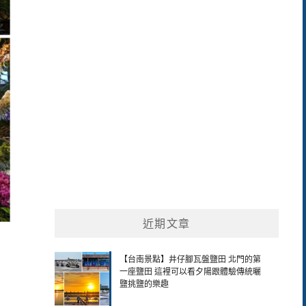
關
鍵
字:
近期文章
【台南景點】井仔腳瓦盤鹽田 北門的第
一座鹽田 這裡可以看夕陽跟體驗傳統曬
鹽挑鹽的樂趣