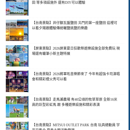
田 等多項設施外 還有DIY可以體驗
【台南景點】井仔腳瓦盤鹽田 北門的第一座鹽田 這裡可
以看夕陽跟體驗傳統曬鹽挑鹽的樂趣
【屏東景點】2026屏東夏日狂歡祭遊樂設施全部免費玩 現
場還有蠟筆小新主題特展
【台南景點】2026將軍吼音樂節來了 今年有超強卡司演唱
會和精彩煙火秀可以看
【台南景點】走馬瀨農場 有40公頃的牧草草原 全新16米
高的巨型彩虹馬 跟 多種遊樂設施和精彩表演
【台南景點】MITSUI OUTLET PARK 台南 玩具總動員 宇