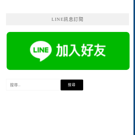
LINE訊息訂閱
搜
尋
關
鍵
字: