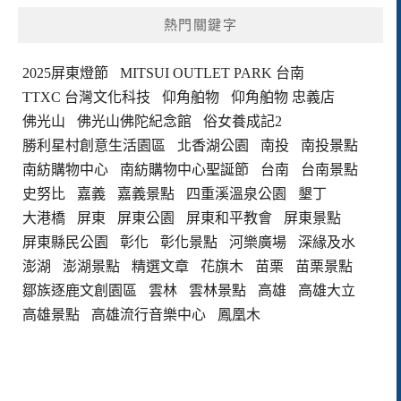
熱門關鍵字
2025屏東燈節
MITSUI OUTLET PARK 台南
TTXC 台灣文化科技
仰角舶物
仰角舶物 忠義店
佛光山
佛光山佛陀紀念館
俗女養成記2
勝利星村創意生活園區
北香湖公園
南投
南投景點
南紡購物中心
南紡購物中心聖誕節
台南
台南景點
史努比
嘉義
嘉義景點
四重溪溫泉公園
墾丁
大港橋
屏東
屏東公園
屏東和平教會
屏東景點
屏東縣民公園
彰化
彰化景點
河樂廣場
深緣及水
澎湖
澎湖景點
精選文章
花旗木
苗栗
苗栗景點
鄒族逐鹿文創園區
雲林
雲林景點
高雄
高雄大立
高雄景點
高雄流行音樂中心
鳳凰木