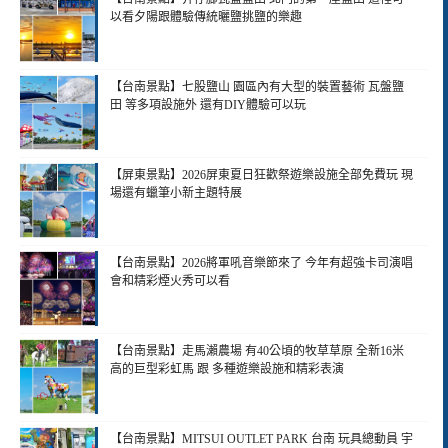
以看夕陽跟體驗傳統曬鹽挑鹽的樂趣
【台南景點】七股鹽山 園區內有大型的裝置藝術 瓦盤鹽
田 等多項設施外 還有DIY體驗可以玩
【屏東景點】2026屏東夏日狂歡祭遊樂設施全部免費玩 現
場還有蠟筆小新主題特展
【台南景點】2026將軍吼音樂節來了 今年有超強卡司演唱
會和精彩煙火秀可以看
【台南景點】走馬瀨農場 有40公頃的牧草草原 全新16米
高的巨型彩虹馬 跟 多種遊樂設施和精彩表演
【台南景點】MITSUI OUTLET PARK 台南 玩具總動員 宇