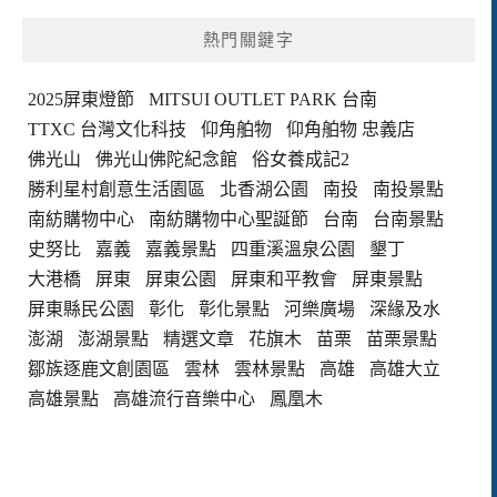
熱門關鍵字
2025屏東燈節
MITSUI OUTLET PARK 台南
TTXC 台灣文化科技
仰角舶物
仰角舶物 忠義店
佛光山
佛光山佛陀紀念館
俗女養成記2
勝利星村創意生活園區
北香湖公園
南投
南投景點
南紡購物中心
南紡購物中心聖誕節
台南
台南景點
史努比
嘉義
嘉義景點
四重溪溫泉公園
墾丁
大港橋
屏東
屏東公園
屏東和平教會
屏東景點
屏東縣民公園
彰化
彰化景點
河樂廣場
深緣及水
澎湖
澎湖景點
精選文章
花旗木
苗栗
苗栗景點
鄒族逐鹿文創園區
雲林
雲林景點
高雄
高雄大立
高雄景點
高雄流行音樂中心
鳳凰木