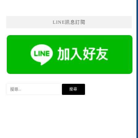
LINE訊息訂閱
搜
尋
關
鍵
字: