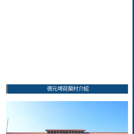
德元埤荷蘭村介紹