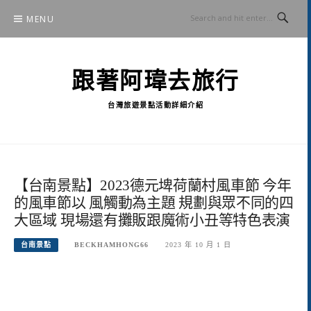
Skip
MENU
to
content
跟著阿瑋去旅行
台灣旅遊景點活動詳細介紹
【台南景點】2023德元埤荷蘭村風車節 今年
的風車節以 風觸動為主題 規劃與眾不同的四
大區域 現場還有攤販跟魔術小丑等特色表演
台南景點
BECKHAMHONG66
2023 年 10 月 1 日