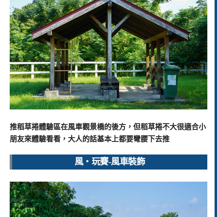
推稻草捲體驗區在風車觀景橋的後方，但稻草捲不大很適合小
朋友來體驗看看，大人的話基本上都要彎腰下去推
風‧玩賽-風車裝飾