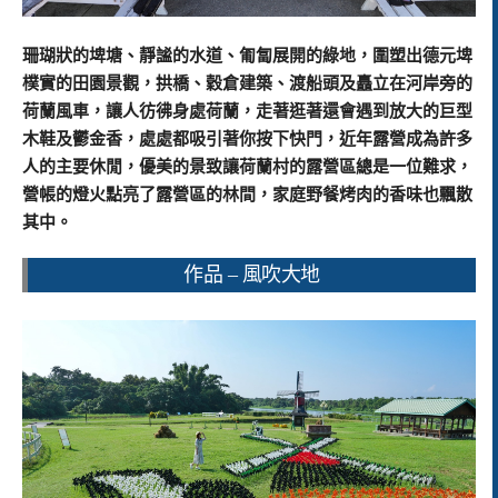
珊瑚狀的埤塘、靜謐的水道、匍匐展開的綠地，圍塑出德元埤
樸實的田園景觀，拱橋、穀倉建築、渡船頭及矗立在河岸旁的
荷蘭風車，讓人彷彿身處荷蘭，走著逛著還會遇到放大的巨型
木鞋及鬱金香，處處都吸引著你按下快門，
近年露營成為許多
人的主要休閒，優美的景致讓荷蘭村的露營區總是一位難求，
營帳的燈火點亮了露營區的林間，家庭野餐烤肉的香味也飄散
其中。
作品 – 風吹大地