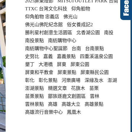
2025屏東燈節
MITSUI OUTLET PARK 台南
TTXC 台灣文化科技
仰角舶物
仰角舶物 忠義店
佛光山
佛光山佛陀紀念館
俗女養成記2
勝利星村創意生活園區
北香湖公園
南投
南投景點
南紡購物中心
南紡購物中心聖誕節
台南
台南景點
史努比
嘉義
嘉義景點
四重溪溫泉公園
墾丁
大港橋
屏東
屏東公園
屏東和平教會
屏東景點
屏東縣民公園
彰化
彰化景點
河樂廣場
深緣及水
澎湖
澎湖景點
精選文章
花旗木
苗栗
苗栗景點
鄒族逐鹿文創園區
雲林
雲林景點
高雄
高雄大立
高雄景點
高雄流行音樂中心
鳳凰木