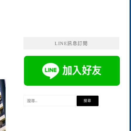
LINE訊息訂閱
搜
尋
關
鍵
字: