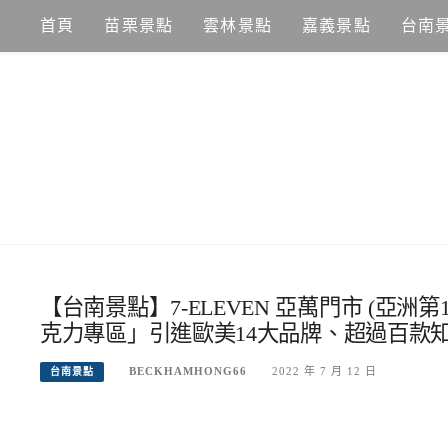
Skip
首頁
苗栗景點
雲林景點
嘉義景點
台南
to
content
【台南景點】7-ELEVEN 亞萬門市 (亞洲
克力專區」引進歐美14大品牌、超過百款
BECKHAMHONG66
2022 年 7 月 12 日
台南景點