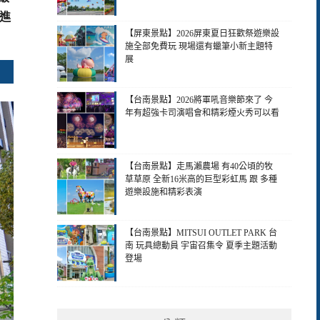
同進
【屏東景點】2026屏東夏日狂歡祭遊樂設
施全部免費玩 現場還有蠟筆小新主題特
展
【台南景點】2026將軍吼音樂節來了 今
年有超強卡司演唱會和精彩煙火秀可以看
【台南景點】走馬瀨農場 有40公頃的牧
草草原 全新16米高的巨型彩虹馬 跟 多種
遊樂設施和精彩表演
【台南景點】MITSUI OUTLET PARK 台
南 玩具總動員 宇宙召集令 夏季主題活動
登場