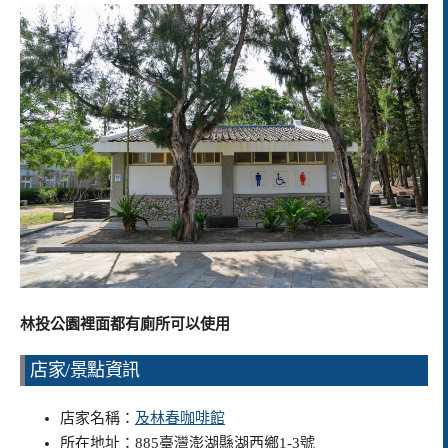
林投公園裡面都有廁所可以使用
店家/景點資訊
店家名稱：
及林春咖啡館
所在地址：885臺灣澎湖縣湖西鄉1-3號