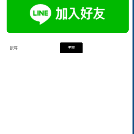
搜
尋
關
鍵
字: