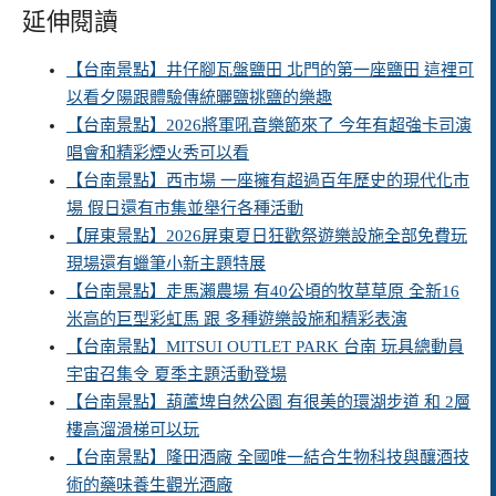
延伸閱讀
【台南景點】井仔腳瓦盤鹽田 北門的第一座鹽田 這裡可
以看夕陽跟體驗傳統曬鹽挑鹽的樂趣
【台南景點】2026將軍吼音樂節來了 今年有超強卡司演
唱會和精彩煙火秀可以看
【台南景點】西市場 一座擁有超過百年歷史的現代化市
場 假日還有市集並舉行各種活動
【屏東景點】2026屏東夏日狂歡祭遊樂設施全部免費玩
現場還有蠟筆小新主題特展
【台南景點】走馬瀨農場 有40公頃的牧草草原 全新16
米高的巨型彩虹馬 跟 多種遊樂設施和精彩表演
【台南景點】MITSUI OUTLET PARK 台南 玩具總動員
宇宙召集令 夏季主題活動登場
【台南景點】葫蘆埤自然公園 有很美的環湖步道 和 2層
樓高溜滑梯可以玩
【台南景點】隆田酒廠 全國唯一結合生物科技與釀酒技
術的藥味養生觀光酒廠