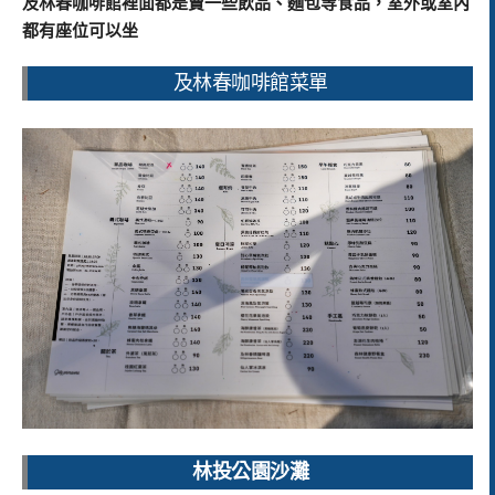
及林春咖啡館裡面都是賣一些飲品、麵包等食品，室外或室內
都有座位可以坐
及林春咖啡館菜單
林投公園沙灘