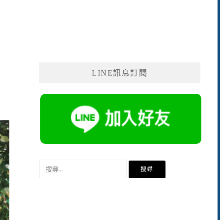
LINE訊息訂閱
搜
尋
關
鍵
字: