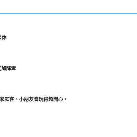
公休
燈光加降雪
換禮物，家庭客、小朋友會玩得超開心。