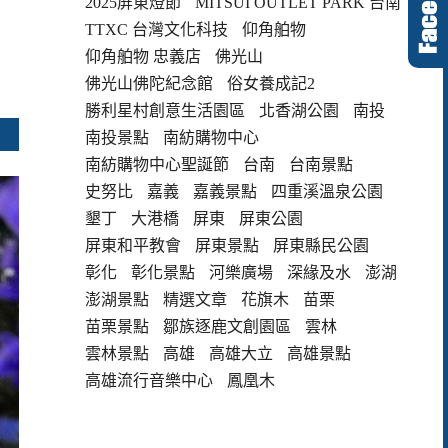
2025屏東燈節
MITSUI OUTLET PARK 台南
TTXC 台灣文化科技
仰角舶物
仰角舶物 忠義店
佛光山
佛光山佛陀紀念館
俗女養成記2
勝利星村創意生活園區
北香湖公園
南投
南投景點
南紡購物中心
南紡購物中心聖誕節
台南
台南景點
史努比
嘉義
嘉義景點
四重溪溫泉公園
墾丁
大港橋
屏東
屏東公園
屏東和平教會
屏東景點
屏東縣民公園
彰化
彰化景點
河樂廣場
深緣及水
澎湖
澎湖景點
精選文章
花旗木
苗栗
苗栗景點
鄒族逐鹿文創園區
雲林
雲林景點
高雄
高雄大立
高雄景點
高雄流行音樂中心
鳳凰木