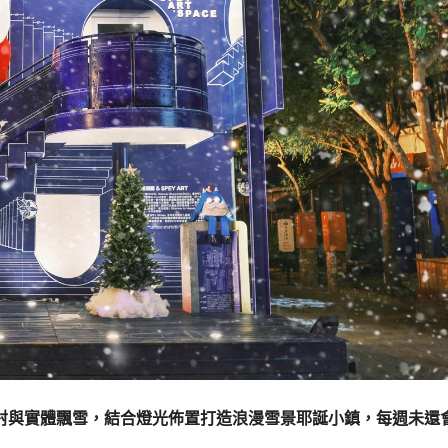
投射與實體飄雪，結合燈光佈置打造浪漫雪景耶誕小鎮，每週未還