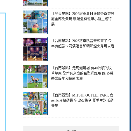
【屏東景點】2026屏東夏日狂歡祭遊樂設
施全部免費玩 現場還有蠟筆小新主題特
展
【台南景點】2026將軍吼音樂節來了 今
年有超強卡司演唱會和精彩煙火秀可以看
【台南景點】走馬瀨農場 有40公頃的牧
草草原 全新16米高的巨型彩虹馬 跟 多種
遊樂設施和精彩表演
【台南景點】MITSUI OUTLET PARK 台
南 玩具總動員 宇宙召集令 夏季主題活動
登場