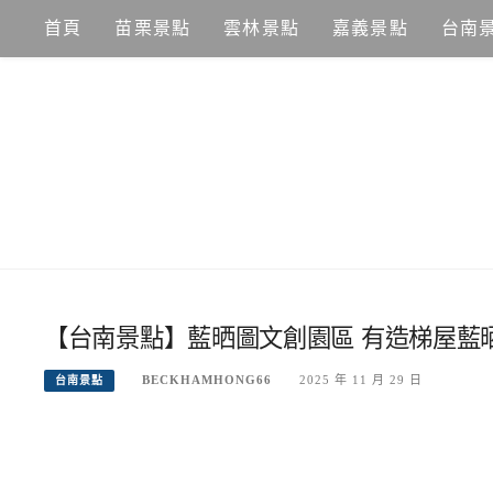
Skip
首頁
苗栗景點
雲林景點
嘉義景點
台南
to
content
【台南景點】藍晒圖文創園區 有造梯屋藍
BECKHAMHONG66
2025 年 11 月 29 日
台南景點