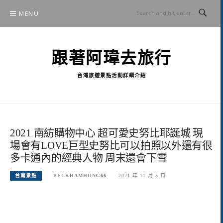
Skip
MENU
to
content
跟著阿瑋去旅行
台灣旅遊景點活動詳細介紹
2021 南紡購物中心 超可愛史努比耶誕城 現
場會有LOVE巨型史努比可以拍照以外還有很
多卡通內的經典人物 周末還會下雪
台南景點
BECKHAMHONG66
2021 年 11 月 5 日