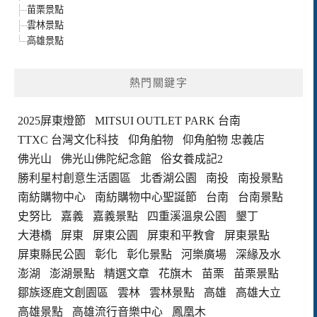
苗栗景點
雲林景點
高雄景點
熱門關鍵字
2025屏東燈節
MITSUI OUTLET PARK 台南
TTXC 台灣文化科技
仰角舶物
仰角舶物 忠義店
佛光山
佛光山佛陀紀念館
俗女養成記2
勝利星村創意生活園區
北香湖公園
南投
南投景點
南紡購物中心
南紡購物中心聖誕節
台南
台南景點
史努比
嘉義
嘉義景點
四重溪溫泉公園
墾丁
大港橋
屏東
屏東公園
屏東和平教會
屏東景點
屏東縣民公園
彰化
彰化景點
河樂廣場
深緣及水
澎湖
澎湖景點
精選文章
花旗木
苗栗
苗栗景點
鄒族逐鹿文創園區
雲林
雲林景點
高雄
高雄大立
高雄景點
高雄流行音樂中心
鳳凰木