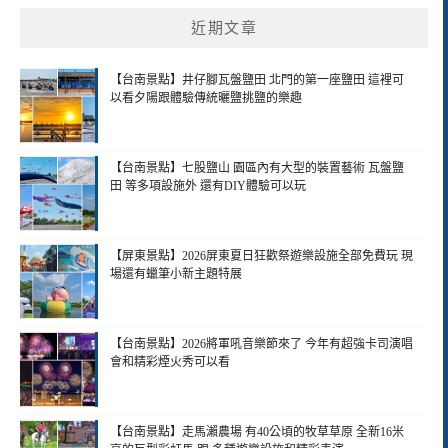
近期文章
【台南景點】井仔腳瓦盤鹽田 北門的第一座鹽田 這裡可
以看夕陽跟體驗傳統曬鹽挑鹽的樂趣
【台南景點】七股鹽山 園區內有大型的裝置藝術 瓦盤鹽
田 等多項設施外 還有DIY體驗可以玩
【屏東景點】2026屏東夏日狂歡祭遊樂設施全部免費玩 現
場還有蠟筆小新主題特展
【台南景點】2026將軍吼音樂節來了 今年有超強卡司演唱
會和精彩煙火秀可以看
【台南景點】走馬瀨農場 有40公頃的牧草草原 全新16米