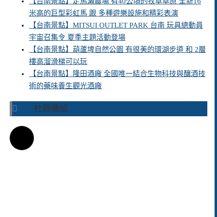
【台南景點】走馬瀨農場 有40公頃的牧草草原 全新16
米高的巨型彩虹馬 跟 多種遊樂設施和精彩表演
【台南景點】MITSUI OUTLET PARK 台南 玩具總動員
宇宙召集令 夏季主題活動登場
【台南景點】葫蘆埤自然公園 有很美的環湖步道 和 2層
樓高溜滑梯可以玩
【台南景點】隆田酒廠 全國唯一結合生物科技與釀酒技
術的藥味養生觀光酒廠
社群連結