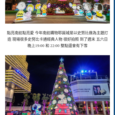
點亮南紡點亮愛 今年南紡購物耶誕城是以史努比做為主題打
造 現場很多史努比卡通經典人物 很好拍照 到了週末 五六日
晚上19:00 和 22:00 整點還會有下雪