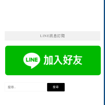
LINE訊息訂閱
搜
尋
關
鍵