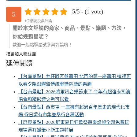
5/5 - (1 vote)
5
1位網友投票評論
關於本文評論的商家、商品、景點、議題、方法，
你給幾顆星呢？
歡迎一起點擊星號參與評論唷！
按讚加入粉絲團
延伸閱讀
【台南景點】井仔腳瓦盤鹽田 北門的第一座鹽田 這裡可
以看夕陽跟體驗傳統曬鹽挑鹽的樂趣
【台南景點】2026將軍吼音樂節來了 今年有超強卡司演
唱會和精彩煙火秀可以看
【台南景點】西市場 一座擁有超過百年歷史的現代化市
場 假日還有市集並舉行各種活動
【屏東景點】2026屏東夏日狂歡祭遊樂設施全部免費玩
現場還有蠟筆小新主題特展