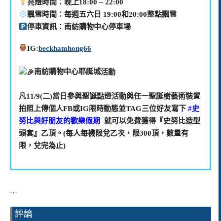
亮燈時間：晚上18:00 – 22:00
飄雪時間：每週五六日 19:00和20:00整點飄雪
停車資訊：南紡購物中心停車場
IG:
beckhamhong66
南紡購物中心耶誕城
活動
凡11/9(二)當日參與聖誕點燈活動與任一聖誕樹藝術裝置
拍照上傳個人FB或IG限時動態並TAG三位好友寫下
#史
努比與好朋友的歡樂假期
就可以免費獲得『史努比造型
頭套』乙頂。(每人每機限兌乙次，限300頂，數量有
限，兌完為止)
…
評論