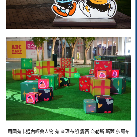
周圍有卡通內經典人物 有 查理布朗 露西 奈勒斯 瑪茜 莎莉布