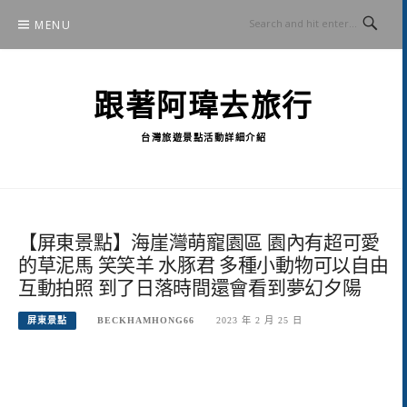
Skip
MENU
to
content
跟著阿瑋去旅行
台灣旅遊景點活動詳細介紹
【屏東景點】海崖灣萌寵園區 園內有超可愛
的草泥馬 笑笑羊 水豚君 多種小動物可以自由
互動拍照 到了日落時間還會看到夢幻夕陽
屏東景點
BECKHAMHONG66
2023 年 2 月 25 日