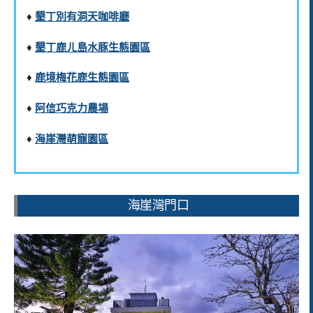
♦️
墾丁別有洞天咖啡廳
♦️
墾丁鹿ㄦ島水豚生態園區
♦️
鹿境梅花鹿生態園區
♦️
阿信巧克力農場
♦️
海崖灣萌寵園區
海崖灣門口