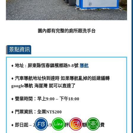
園內都有完整的廁所跟洗手台
景點資訊
♦️ 地址 : 屏東縣恆春鎮檳榔路9-8號
導航
♦️ 汽車導航地址快到達時 如果導航亂掉的話建議轉
google導航 海崖灣 就可以直達了
♦️ 營業時間：早上9:00 – 下午18:00
♦️ 門票資訊：全票NT$200
♦️ 即日起 – 2023/03/31 打卡評論可全額折抵消費