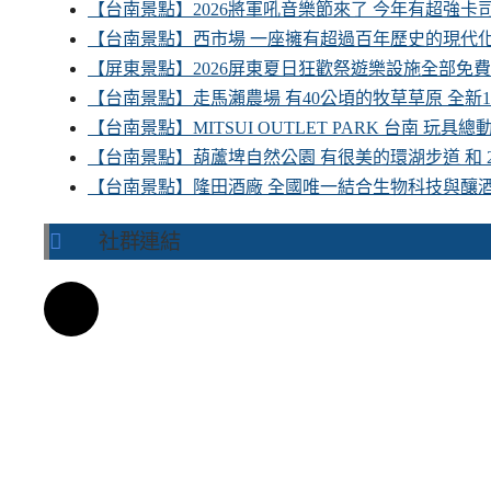
【台南景點】2026將軍吼音樂節來了 今年有超強
【台南景點】西市場 一座擁有超過百年歷史的現代
【屏東景點】2026屏東夏日狂歡祭遊樂設施全部免
【台南景點】走馬瀨農場 有40公頃的牧草草原 全新
【台南景點】MITSUI OUTLET PARK 台南 玩
【台南景點】葫蘆埤自然公園 有很美的環湖步道 和
【台南景點】隆田酒廠 全國唯一結合生物科技與釀
社群連結