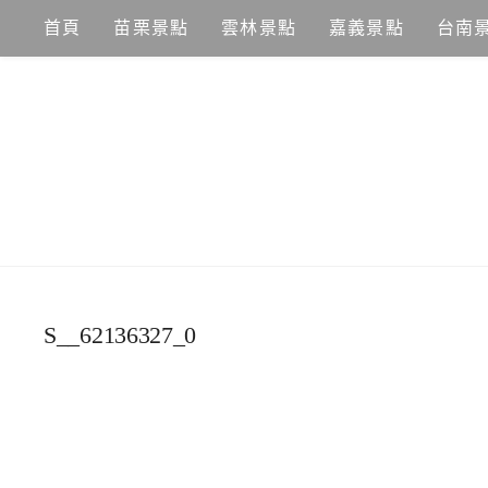
Skip
首頁
苗栗景點
雲林景點
嘉義景點
台南
to
content
S__62136327_0