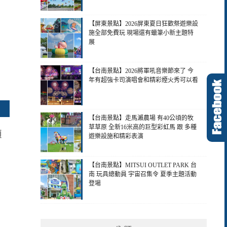
【屏東景點】2026屏東夏日狂歡祭遊樂設
施全部免費玩 現場還有蠟筆小新主題特
展
【台南景點】2026將軍吼音樂節來了 今
年有超強卡司演唱會和精彩煙火秀可以看
【台南景點】走馬瀨農場 有40公頃的牧
草草原 全新16米高的巨型彩虹馬 跟 多種
顆
遊樂設施和精彩表演
【台南景點】MITSUI OUTLET PARK 台
南 玩具總動員 宇宙召集令 夏季主題活動
登場