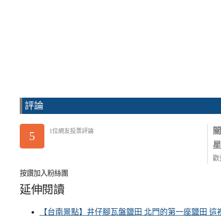
評論
1位網友投票評論
5
歡
按讚加入粉絲團
延伸閱讀
【台南景點】井仔腳瓦盤鹽田 北門的第一座鹽田 