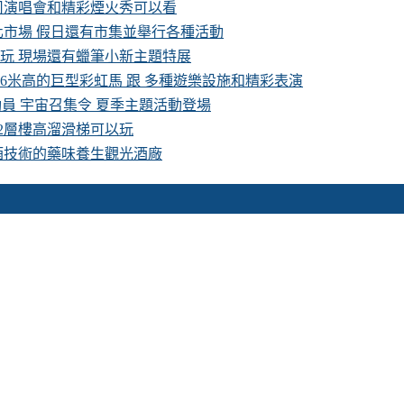
卡司演唱會和精彩煙火秀可以看
化市場 假日還有市集並舉行各種活動
費玩 現場還有蠟筆小新主題特展
16米高的巨型彩虹馬 跟 多種遊樂設施和精彩表演
具總動員 宇宙召集令 夏季主題活動登場
 2層樓高溜滑梯可以玩
酒技術的藥味養生觀光酒廠