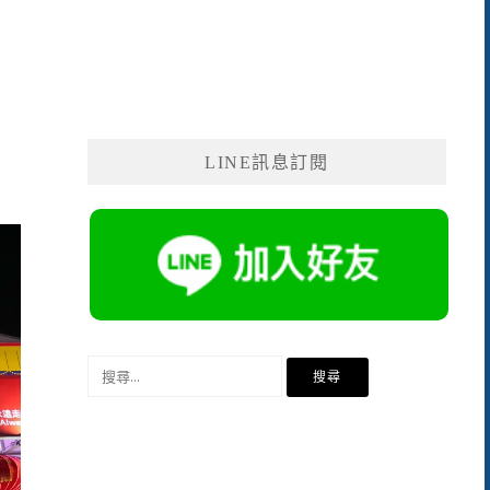
LINE訊息訂閱
搜
尋
關
鍵
字: