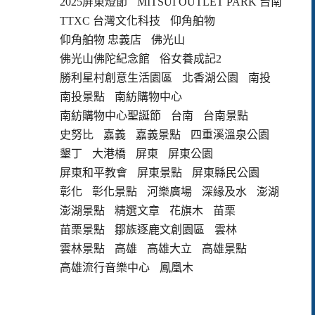
2025屏東燈節
MITSUI OUTLET PARK 台南
TTXC 台灣文化科技
仰角舶物
仰角舶物 忠義店
佛光山
佛光山佛陀紀念館
俗女養成記2
勝利星村創意生活園區
北香湖公園
南投
南投景點
南紡購物中心
南紡購物中心聖誕節
台南
台南景點
史努比
嘉義
嘉義景點
四重溪溫泉公園
墾丁
大港橋
屏東
屏東公園
屏東和平教會
屏東景點
屏東縣民公園
彰化
彰化景點
河樂廣場
深緣及水
澎湖
澎湖景點
精選文章
花旗木
苗栗
苗栗景點
鄒族逐鹿文創園區
雲林
雲林景點
高雄
高雄大立
高雄景點
高雄流行音樂中心
鳳凰木