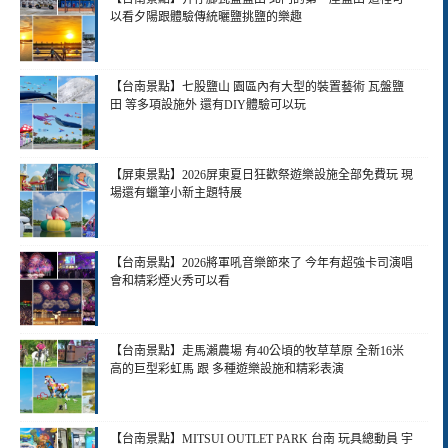
以看夕陽跟體驗傳統曬鹽挑鹽的樂趣
【台南景點】七股鹽山 園區內有大型的裝置藝術 瓦盤鹽
田 等多項設施外 還有DIY體驗可以玩
【屏東景點】2026屏東夏日狂歡祭遊樂設施全部免費玩 現
場還有蠟筆小新主題特展
【台南景點】2026將軍吼音樂節來了 今年有超強卡司演唱
會和精彩煙火秀可以看
【台南景點】走馬瀨農場 有40公頃的牧草草原 全新16米
高的巨型彩虹馬 跟 多種遊樂設施和精彩表演
【台南景點】MITSUI OUTLET PARK 台南 玩具總動員 宇