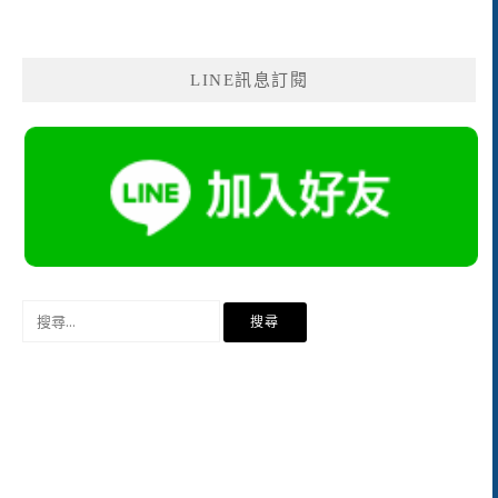
LINE訊息訂閱
搜
尋
關
鍵
字: