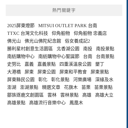
熱門關鍵字
2025屏東燈節
MITSUI OUTLET PARK 台南
TTXC 台灣文化科技
仰角舶物
仰角舶物 忠義店
佛光山
佛光山佛陀紀念館
俗女養成記2
勝利星村創意生活園區
北香湖公園
南投
南投景點
南紡購物中心
南紡購物中心聖誕節
台南
台南景點
史努比
嘉義
嘉義景點
四重溪溫泉公園
墾丁
大港橋
屏東
屏東公園
屏東和平教會
屏東景點
屏東縣民公園
彰化
彰化景點
河樂廣場
深緣及水
澎湖
澎湖景點
精選文章
花旗木
苗栗
苗栗景點
鄒族逐鹿文創園區
雲林
雲林景點
高雄
高雄大立
高雄景點
高雄流行音樂中心
鳳凰木