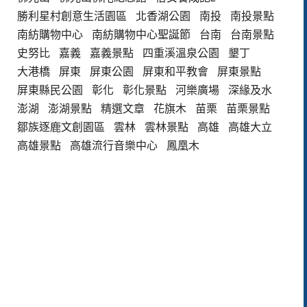
勝利星村創意生活園區
北香湖公園
南投
南投景點
南紡購物中心
南紡購物中心聖誕節
台南
台南景點
史努比
嘉義
嘉義景點
四重溪溫泉公園
墾丁
大港橋
屏東
屏東公園
屏東和平教會
屏東景點
屏東縣民公園
彰化
彰化景點
河樂廣場
深緣及水
澎湖
澎湖景點
精選文章
花旗木
苗栗
苗栗景點
鄒族逐鹿文創園區
雲林
雲林景點
高雄
高雄大立
高雄景點
高雄流行音樂中心
鳳凰木