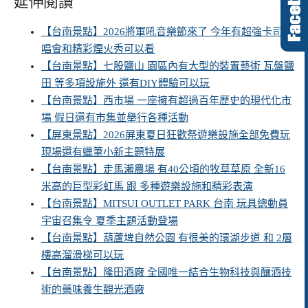
延伸閱讀
【台南景點】2026將軍吼音樂節來了 今年有超強卡司演
唱會和精彩煙火秀可以看
【台南景點】七股鹽山 園區內有大型的裝置藝術 瓦盤鹽
田 等多項設施外 還有DIY體驗可以玩
【台南景點】西市場 一座擁有超過百年歷史的現代化市
場 假日還有市集並舉行各種活動
【屏東景點】2026屏東夏日狂歡祭遊樂設施全部免費玩
現場還有蠟筆小新主題特展
【台南景點】走馬瀨農場 有40公頃的牧草草原 全新16
米高的巨型彩虹馬 跟 多種遊樂設施和精彩表演
【台南景點】MITSUI OUTLET PARK 台南 玩具總動員
宇宙召集令 夏季主題活動登場
【台南景點】葫蘆埤自然公園 有很美的環湖步道 和 2層
樓高溜滑梯可以玩
【台南景點】隆田酒廠 全國唯一結合生物科技與釀酒技
術的藥味養生觀光酒廠