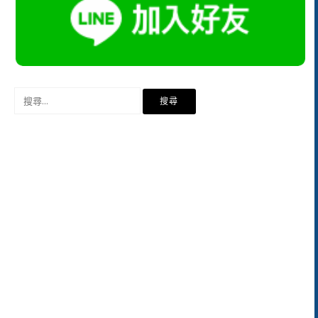
搜
尋
關
鍵
字: