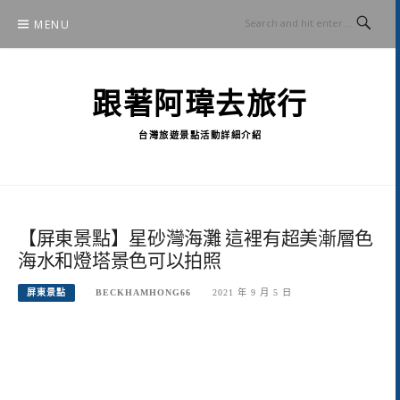
Skip
MENU
to
content
跟著阿瑋去旅行
台灣旅遊景點活動詳細介紹
【屏東景點】星砂灣海灘 這裡有超美漸層色
海水和燈塔景色可以拍照
屏東景點
BECKHAMHONG66
2021 年 9 月 5 日