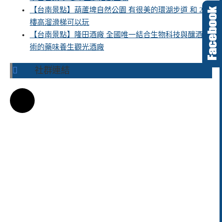
【台南景點】葫蘆埤自然公園 有很美的環湖步道 和 2層
樓高溜滑梯可以玩
【台南景點】隆田酒廠 全國唯一結合生物科技與釀酒技
術的藥味養生觀光酒廠
社群連結