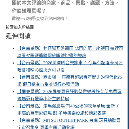
關於本文評論的商家、商品、景點、議題、方法，
你給幾顆星呢？
歡迎一起點擊星號參與評論唷！
按讚加入粉絲團
延伸閱讀
【台南景點】井仔腳瓦盤鹽田 北門的第一座鹽田 這裡可
以看夕陽跟體驗傳統曬鹽挑鹽的樂趣
【台南景點】2026將軍吼音樂節來了 今年有超強卡司演
唱會和精彩煙火秀可以看
【台南景點】西市場 一座擁有超過百年歷史的現代化市
場 假日還有市集並舉行各種活動
【屏東景點】2026屏東夏日狂歡祭遊樂設施全部免費玩
現場還有蠟筆小新主題特展
【台南景點】走馬瀨農場 有40公頃的牧草草原 全新16
米高的巨型彩虹馬 跟 多種遊樂設施和精彩表演
【台南景點】MITSUI OUTLET PARK 台南 玩具總動員
宇宙召集令 夏季主題活動登場