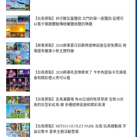
【台南景點】井仔腳瓦盤鹽田 北門的第一座鹽田 這裡可
以看夕陽跟體驗傳統曬鹽挑鹽的樂趣
【屏東景點】2026屏東夏日狂歡祭遊樂設施全部免費玩 現
場還有蠟筆小新主題特展
【台南景點】2026將軍吼音樂節來了 今年有超強卡司演唱
會和精彩煙火秀可以看
【台南景點】走馬瀨農場 有40公頃的牧草草原 全新16米
高的巨型彩虹馬 跟 多種遊樂設施和精彩表演
【台南景點】MITSUI OUTLET PARK 台南 玩具總動員 宇
宙召集令 夏季主題活動登場