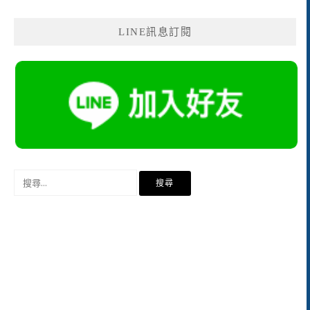
LINE訊息訂閱
搜
尋
關
鍵
字: