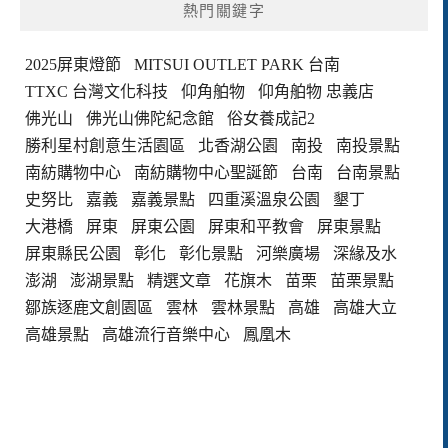
熱門關鍵字
2025屏東燈節
MITSUI OUTLET PARK 台南
TTXC 台灣文化科技
仰角舶物
仰角舶物 忠義店
佛光山
佛光山佛陀紀念館
俗女養成記2
勝利星村創意生活園區
北香湖公園
南投
南投景點
南紡購物中心
南紡購物中心聖誕節
台南
台南景點
史努比
嘉義
嘉義景點
四重溪溫泉公園
墾丁
大港橋
屏東
屏東公園
屏東和平教會
屏東景點
屏東縣民公園
彰化
彰化景點
河樂廣場
深緣及水
澎湖
澎湖景點
精選文章
花旗木
苗栗
苗栗景點
鄒族逐鹿文創園區
雲林
雲林景點
高雄
高雄大立
高雄景點
高雄流行音樂中心
鳳凰木