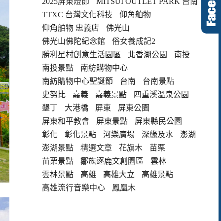
2025屏東燈節
MITSUI OUTLET PARK 台南
TTXC 台灣文化科技
仰角舶物
仰角舶物 忠義店
佛光山
佛光山佛陀紀念館
俗女養成記2
勝利星村創意生活園區
北香湖公園
南投
南投景點
南紡購物中心
南紡購物中心聖誕節
台南
台南景點
史努比
嘉義
嘉義景點
四重溪溫泉公園
墾丁
大港橋
屏東
屏東公園
屏東和平教會
屏東景點
屏東縣民公園
彰化
彰化景點
河樂廣場
深緣及水
澎湖
澎湖景點
精選文章
花旗木
苗栗
苗栗景點
鄒族逐鹿文創園區
雲林
雲林景點
高雄
高雄大立
高雄景點
高雄流行音樂中心
鳳凰木