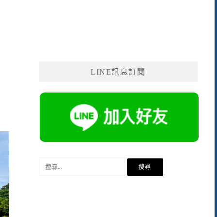
LINE訊息訂閱
搜
尋
關
鍵
字: