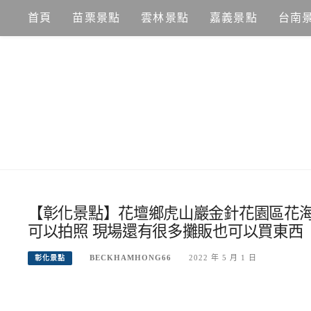
Skip
首頁
苗栗景點
雲林景點
嘉義景點
台南
to
content
【彰化景點】花壇鄉虎山巖金針花園區花海
可以拍照 現場還有很多攤販也可以買東西
BECKHAMHONG66
2022 年 5 月 1 日
彰化景點