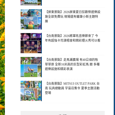
【屏東景點】2026屏東夏日狂歡祭遊樂設
施全部免費玩 現場還有蠟筆小新主題特
展
【台南景點】2026將軍吼音樂節來了 今
年有超強卡司演唱會和精彩煙火秀可以看
【台南景點】走馬瀨農場 有40公頃的牧
草草原 全新16米高的巨型彩虹馬 跟 多種
遊樂設施和精彩表演
【台南景點】MITSUI OUTLET PARK 台
南 玩具總動員 宇宙召集令 夏季主題活動
登場