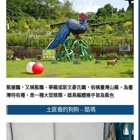
藍腹鷳，又稱藍鷴、華雞或斯文豪氏鷴，俗稱臺灣山雞，為臺
灣特有種，是一種大型雉類，雄鳥軀體幾乎皆為藍色
土匪養的狗狗 – 酷瑪