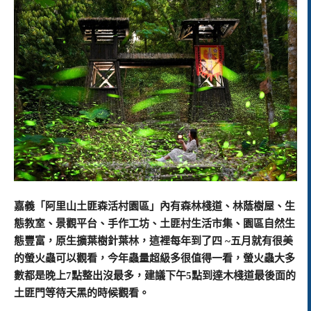
嘉義「阿里山土匪森活村園區」內有森林棧道、林蔭樹屋、生
態教室、景觀平台、手作工坊、土匪村生活市集、園區自然生
態豐富，原生擴葉樹針葉林，
這裡每年到了四 ~五月就有很美
的螢火蟲可以觀看，今年蟲量超級多很值得一看，螢火蟲大多
數都是晚上7點整出沒最多，建議下午5點到達木棧道最後面的
土匪門等待天黑的時候觀看。