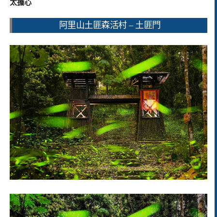
太擔心
阿里山土匪森活村 – 土匪門