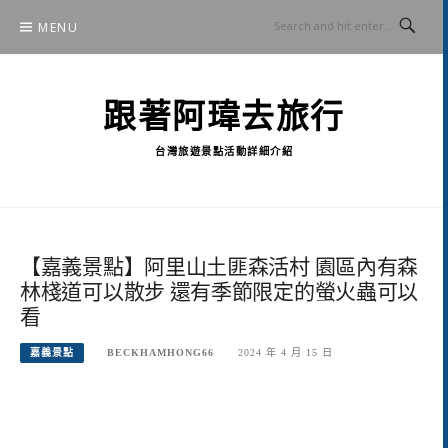
Skip
MENU
to
content
跟著阿瑋去旅行
台灣旅遊景點活動詳細介紹
【嘉義景點】阿里山土匪森活村 園區內有森
林棧道可以散步 還有季節限定的螢火蟲可以
看
嘉義景點
BECKHAMHONG66
2024 年 4 月 15 日