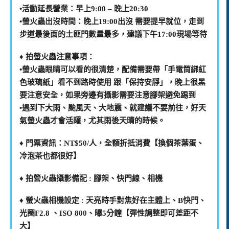
•活動延長營業：早上9:00 – 晚上20:30
•螢火蟲出沒時間：晚上19:00出沒 需要提早就位，走到
步道最後面的土匪門數量最多，建議下午17:00現場等待
♦️ 拍螢火蟲注意事項：
•螢火蟲眼睛可以看的很清楚，配備需要帶「手電筒綁紅
色玻璃紙」看不到路時使用 跟「保持安靜」，晚上很黑
要注意安全，如果旁邊有攝影需要注意腳架避免踢到
•遇到下大雨、颱風天、大地震、就建議不要前往，好天
氣螢火蟲才會活躍，尤其雨後天晴的時候。
♦️ 門票資訊：NT$50/人，全額折抵消費【換個茶葉蛋、
冷泡茶也都很好】
♦️ 拍營火蟲攝影備配 : 腳架、快門線、相機
♦️ 螢火蟲相機設定 : 天亮時手對焦好在主體上、B快門、
光圈F2.8 、ISO 800、曝5分鐘【彈性調整即可差距不
大】