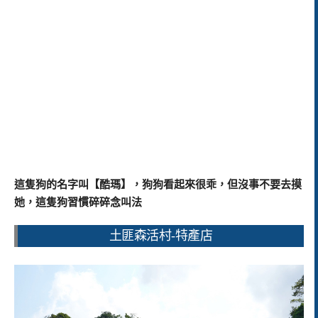
這隻狗的名字叫【酷瑪】，狗狗看起來很乖，但沒事不要去摸
她，這隻狗習慣碎碎念叫法
土匪森活村-特產店