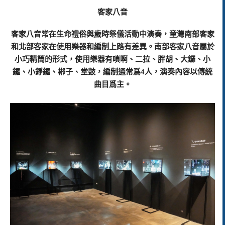
客家八音
客家八音常在生命禮俗與歲時祭儀活動中演奏，童灣南部客家
和北部客家在使用樂器和編制上路有差異。南部客家八音屬於
小巧精簡的形式，使用樂器有嗩啊、二拉、胖胡、大鑼、小
鑼、小錚鑼、郴子、堂鼓，編制通常爲4人，演奏內容以傳統
曲目爲主。