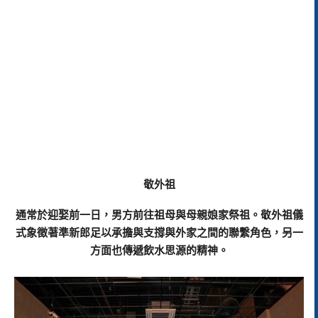
敬外祖
通常於迎娶前一日，男方前往祖母與母親娘家祭祖。敬外祖儀
式象徵著準新郎足以承擔與支撐與外家之間的聯繫角色，另一
方面也傳遞飲水思源的精神。