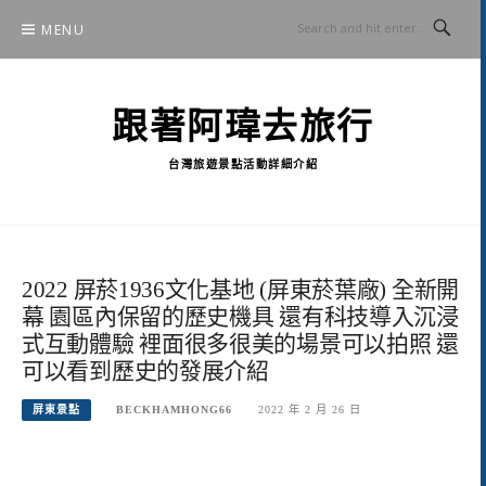
Skip
MENU
to
content
跟著阿瑋去旅行
台灣旅遊景點活動詳細介紹
2022 屏菸1936文化基地 (屏東菸葉廠) 全新開
幕 園區內保留的歷史機具 還有科技導入沉浸
式互動體驗 裡面很多很美的場景可以拍照 還
可以看到歷史的發展介紹
屏東景點
BECKHAMHONG66
2022 年 2 月 26 日